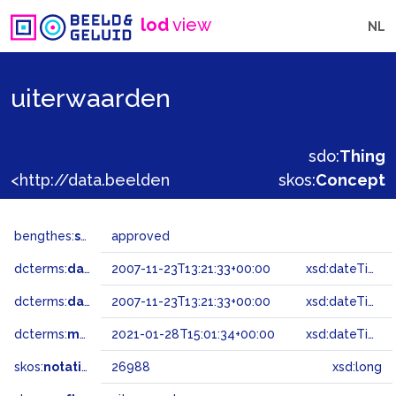
lod
view
NL
uiterwaarden
sdo:
Thing
<http://data.beeldengeluid.nl/gtaa/26988>
skos:
Concept
bengthes:
status
approved
dcterms:
dateAccepted
2007-11-23T13:21:33+00:00
xsd:dateTime
dcterms:
dateSubmitted
2007-11-23T13:21:33+00:00
xsd:dateTime
dcterms:
modified
2021-01-28T15:01:34+00:00
xsd:dateTime
skos:
notation
26988
xsd:long