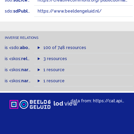
sdo:
sdLicense
https://creativecommons.org/publicdomain/zero/1.0/
sdo:
sdPublisher
https://www.beeldengeluid.nl/
INVERSE RELATIONS
is
<sdo:
about
>
of
100 of 748 resources
is
<skos:
related
>
of
3 resources
is
<skos:
narrowMatch
1 resource
>
of
is
<skos:
narrower
>
1 resource
of
data from:
https://cat.apis.beeldengeluid.nl/sparql
lod
view