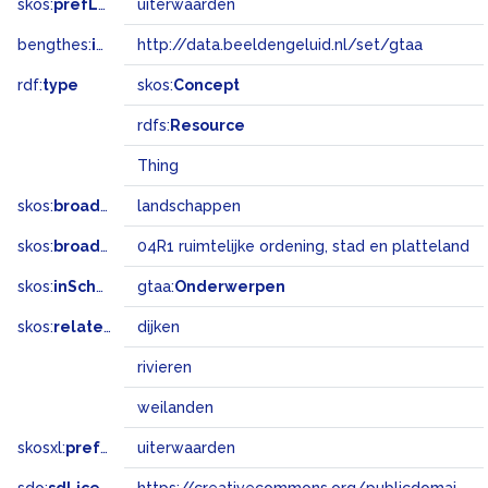
skos:
prefLabel
uiterwaarden
bengthes:
inSet
http://data.beeldengeluid.nl/set/gtaa
rdf:
type
skos:
Concept
rdfs:
Resource
Thing
skos:
broader
landschappen
skos:
broadMatch
04R1 ruimtelijke ordening, stad en platteland
skos:
inScheme
gtaa:
Onderwerpen
skos:
related
dijken
rivieren
weilanden
skosxl:
prefLabel
uiterwaarden