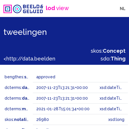
lod
view
NL
tweelingen
skos:
Concept
<http://data.beeldengeluid.nl/gtaa/26980>
sdo:
Thing
bengthes:
status
approved
dcterms:
dateAccepted
2007-11-23T13:21:31+00:00
xsd:dateTime
dcterms:
dateSubmitted
2007-11-23T13:21:31+00:00
xsd:dateTime
dcterms:
modified
2021-01-28T15:01:34+00:00
xsd:dateTime
skos:
notation
26980
xsd:long