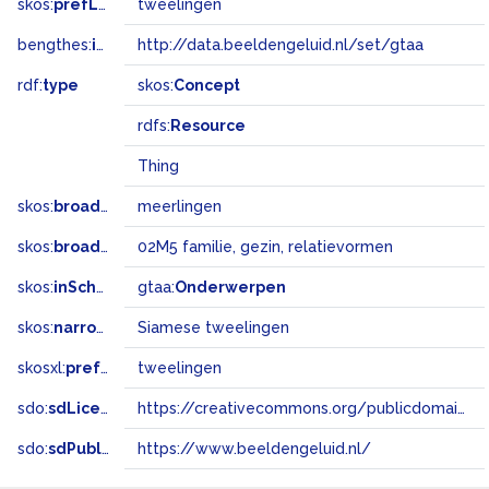
skos:
prefLabel
tweelingen
bengthes:
inSet
http://data.beeldengeluid.nl/set/gtaa
rdf:
type
skos:
Concept
rdfs:
Resource
Thing
skos:
broader
meerlingen
skos:
broadMatch
02M5 familie, gezin, relatievormen
skos:
inScheme
gtaa:
Onderwerpen
skos:
narrower
Siamese tweelingen
skosxl:
prefLabel
tweelingen
sdo:
sdLicense
https://creativecommons.org/publicdomain/zero/1.0/
sdo:
sdPublisher
https://www.beeldengeluid.nl/