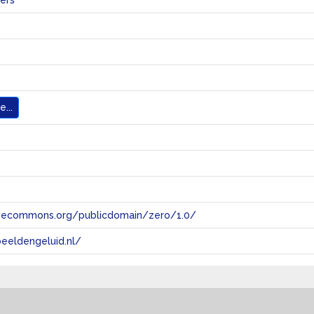
ers
...
tivecommons.org/publicdomain/zero/1.0/
eeldengeluid.nl/