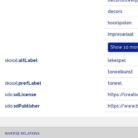
decorontwerp
decors
hoorspelen
impresariaat
Show
10 more
skosxl:
altLabel
lekespel
toneelkunst
skosxl:
prefLabel
toneel
sdo:
sdLicense
https://crea
sdo:
sdPublisher
https://www.b
INVERSE RELATIONS