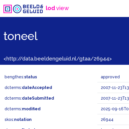
lod
view
toneel
<http://data.beeldengeluid.nl/gtaa/26944>
bengthes:
status
approved
dcterms:
dateAccepted
2007-11-23T13
dcterms:
dateSubmitted
2007-11-23T13
dcterms:
modified
2025-09-16T0
skos:
notation
26944