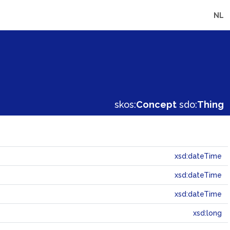
NL
skos:
Concept
sdo:
Thing
xsd:dateTime
xsd:dateTime
xsd:dateTime
xsd:long