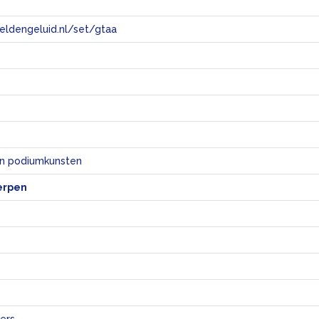
eeldengeluid.nl/set/gtaa
e
en podiumkunsten
erpen