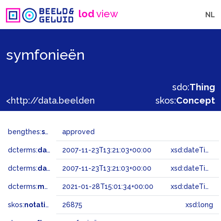
lod
view
NL
symfonieën
sdo:
Thing
<http://data.beeldengeluid.nl/gtaa/26875>
skos:
Concept
bengthes:
status
approved
dcterms:
dateAccepted
2007-11-23T13:21:03+00:00
xsd:dateTime
dcterms:
dateSubmitted
2007-11-23T13:21:03+00:00
xsd:dateTime
dcterms:
modified
2021-01-28T15:01:34+00:00
xsd:dateTime
skos:
notation
26875
xsd:long