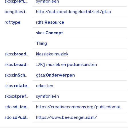
skos:
prefLabel
symfonieën
bengthes:
inSet
http://data.beeldengeluid.nl/set/gtaa
rdf:
type
rdfs:
Resource
skos:
Concept
Thing
skos:
broader
klassieke muziek
skos:
broadMatch
12K3 muziek en podiumkunsten
skos:
inScheme
gtaa:
Onderwerpen
skos:
related
orkesten
skosxl:
prefLabel
symfonieën
sdo:
sdLicense
https://creativecommons.org/publicdomain/zero/1.0/
sdo:
sdPublisher
https://www.beeldengeluid.nl/