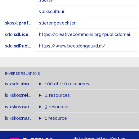
stieren
volkscultuur
skosxl:
prefLabel
stierengevechten
sdo:
sdLicense
https://creativecommons.org/publicdomain/zero/1.0/
sdo:
sdPublisher
https://www.beeldengeluid.nl/
INVERSE RELATIONS
is
<sdo:
about
>
of
100 of 110 resources
is
<skos:
related
>
of
4 resources
is
<skos:
narrowMatch
3 resources
>
of
is
<skos:
narrower
>
1 resource
of
data from:
https://cat.apis.beeldengeluid.nl/sparql