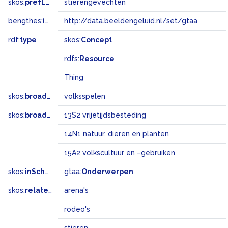
skos:
prefLabel
stierengevechten
bengthes:
inSet
http://data.beeldengeluid.nl/set/gtaa
rdf:
type
skos:
Concept
rdfs:
Resource
Thing
skos:
broader
volksspelen
skos:
broadMatch
13S2 vrijetijdsbesteding
14N1 natuur, dieren en planten
15A2 volkscultuur en –gebruiken
skos:
inScheme
gtaa:
Onderwerpen
skos:
related
arena's
rodeo's