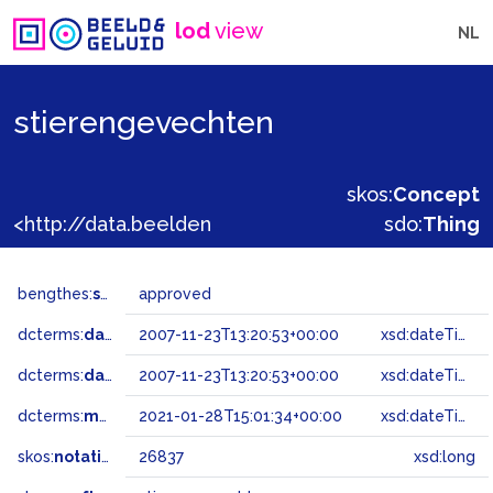
lod
view
NL
stierengevechten
skos:
Concept
<http://data.beeldengeluid.nl/gtaa/26837>
sdo:
Thing
bengthes:
status
approved
dcterms:
dateAccepted
2007-11-23T13:20:53+00:00
xsd:dateTime
dcterms:
dateSubmitted
2007-11-23T13:20:53+00:00
xsd:dateTime
dcterms:
modified
2021-01-28T15:01:34+00:00
xsd:dateTime
skos:
notation
26837
xsd:long