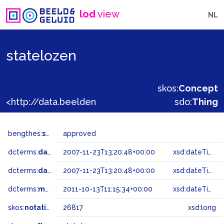
lod
view
NL
statelozen
skos:
Concept
<http://data.beeldengeluid.nl/gtaa/26817>
sdo:
Thing
bengthes:
status
approved
dcterms:
dateAccepted
2007-11-23T13:20:48+00:00
xsd:dateTime
dcterms:
dateSubmitted
2007-11-23T13:20:48+00:00
xsd:dateTime
dcterms:
modified
2011-10-13T11:15:34+00:00
xsd:dateTime
skos:
notation
26817
xsd:long