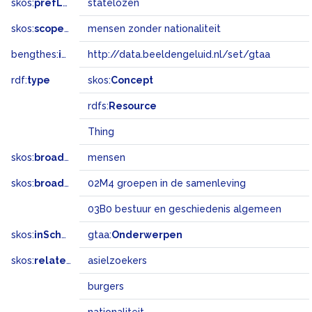
skos:
prefLabel
statelozen
skos:
scopeNote
mensen zonder nationaliteit
bengthes:
inSet
http://data.beeldengeluid.nl/set/gtaa
rdf:
type
skos:
Concept
rdfs:
Resource
Thing
skos:
broader
mensen
skos:
broadMatch
02M4 groepen in de samenleving
03B0 bestuur en geschiedenis algemeen
skos:
inScheme
gtaa:
Onderwerpen
skos:
related
asielzoekers
burgers