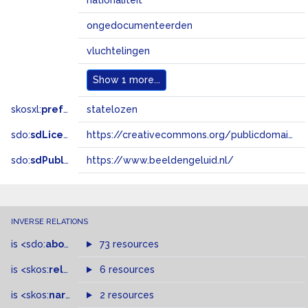
nationaliteit
ongedocumenteerden
vluchtelingen
Show
1 more...
skosxl:
prefLabel
statelozen
sdo:
sdLicense
https://creativecommons.org/publicdomain/zero/1.0/
sdo:
sdPublisher
https://www.beeldengeluid.nl/
INVERSE RELATIONS
is
<sdo:
about
>
of
73 resources
is
<skos:
related
>
of
6 resources
is
<skos:
narrowMatch
2 resources
>
of