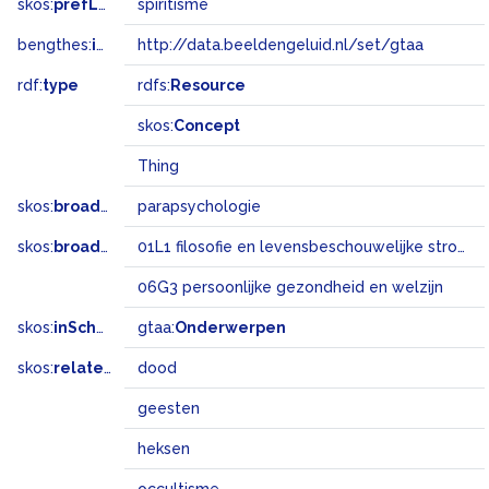
skos:
prefLabel
spiritisme
bengthes:
inSet
http://data.beeldengeluid.nl/set/gtaa
rdf:
type
rdfs:
Resource
skos:
Concept
Thing
skos:
broader
parapsychologie
skos:
broadMatch
01L1 filosofie en levensbeschouwelijke stromingen
06G3 persoonlijke gezondheid en welzijn
skos:
inScheme
gtaa:
Onderwerpen
skos:
related
dood
geesten
heksen