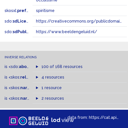
occultisme
skosxl:
prefLabel
spiritisme
sdo:
sdLicense
https://creativecommons.org/publicdomain/zero/1.0/
sdo:
sdPublisher
https://www.beeldengeluid.nl/
INVERSE RELATIONS
is
<sdo:
about
>
of
100 of 168 resources
is
<skos:
related
>
of
4 resources
is
<skos:
narrower
>
1 resource
of
is
<skos:
narrowMatch
2 resources
>
of
data from:
https://cat.apis.beeldengeluid.nl/sparql
lod
view