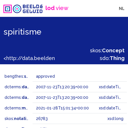
lod
view
NL
spiritisme
skos:
Concept
<http://data.beeldengeluid.nl/gtaa/26783>
sdo:
Thing
bengthes:
status
approved
dcterms:
dateAccepted
2007-11-23T13:20:39+00:00
xsd:dateTime
dcterms:
dateSubmitted
2007-11-23T13:20:39+00:00
xsd:dateTime
dcterms:
modified
2021-01-28T15:01:34+00:00
xsd:dateTime
skos:
notation
26783
xsd:long