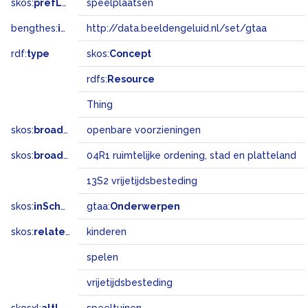
skos:
prefLabel
speelplaatsen
bengthes:
inSet
http://data.beeldengeluid.nl/set/gtaa
rdf:
type
skos:
Concept
rdfs:
Resource
Thing
skos:
broader
openbare voorzieningen
skos:
broadMatch
04R1 ruimtelijke ordening, stad en platteland
13S2 vrijetijdsbesteding
skos:
inScheme
gtaa:
Onderwerpen
skos:
related
kinderen
spelen
vrijetijdsbesteding