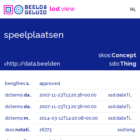
lod
view
NL
speelplaatsen
skos:
Concept
<http://data.beeldengeluid.nl/gtaa/26773>
sdo:
Thing
bengthes:
status
approved
dcterms:
dateAccepted
2007-11-23T13:20:36+00:00
xsd:dateTime
dcterms:
dateSubmitted
2007-11-23T13:20:36+00:00
xsd:dateTime
dcterms:
modified
2014-03-12T14:20:08+00:00
xsd:dateTime
skos:
notation
26773
xsd:long