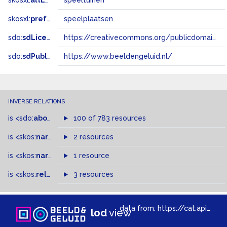
skosxl:
altLabel
speeltuinen
skosxl:
prefLabel
speelplaatsen
sdo:
sdLicense
https://creativecommons.org/publicdomain/zero/1.0/
sdo:
sdPublisher
https://www.beeldengeluid.nl/
INVERSE RELATIONS
is
<sdo:
about
>
of
100 of 783 resources
is
<skos:
narrowMatch
2 resources
>
of
is
<skos:
narrower
>
1 resource
of
is
<skos:
related
>
of
3 resources
data from:
https://cat.apis.beeldengeluid.nl/sparql
lod
view