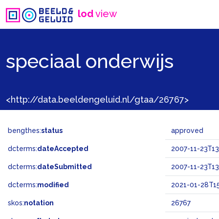
lod
view
speciaal onderwijs
<http://data.beeldengeluid.nl/gtaa/26767>
bengthes:
status
approved
dcterms:
dateAccepted
2007-11-23T13
dcterms:
dateSubmitted
2007-11-23T13
dcterms:
modified
2021-01-28T15
skos:
notation
26767