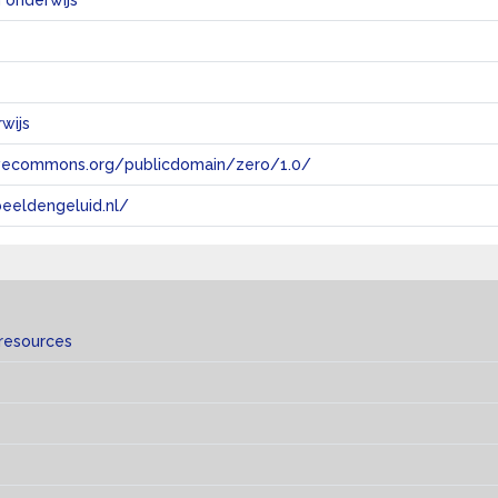
 onderwijs
wijs
tivecommons.org/publicdomain/zero/1.0/
eeldengeluid.nl/
 resources