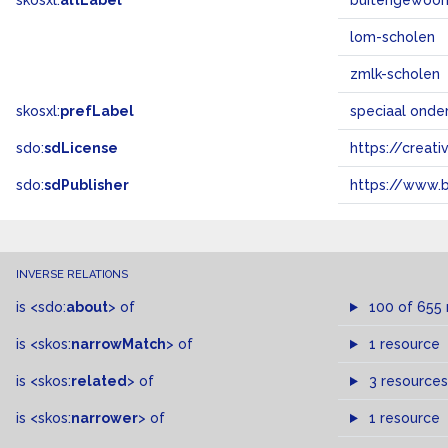
skosxl:
altLabel
buitengewoon
lom-scholen
zmlk-scholen
skosxl:
prefLabel
speciaal onder
sdo:
sdLicense
https://crea
sdo:
sdPublisher
https://www.b
INVERSE RELATIONS
is
<sdo:
about
>
of
100 of 655
is
<skos:
narrowMatch
>
of
1 resource
is
<skos:
related
>
of
3 resources
is
<skos:
narrower
>
of
1 resource