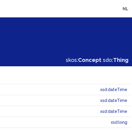
NL
skos:
Concept
sdo:
Thing
xsd:dateTime
xsd:dateTime
xsd:dateTime
xsd:long