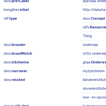
skos:
prefLabel
speciaal onder
bengthes:
inSet
http://data.b
rdf:
type
skos:
Concept
rdfs:
Resourc
Thing
skos:
broader
onderwijs
skos:
broadMatch
07O2 onderwij
skos:
inScheme
gtaa:
Onderw
skos:
narrower
mytylscholen
skos:
related
blindeninstitu
doveninstitut
leer- en opv