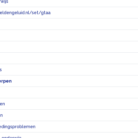
wijs
eeldengeluid.nl/set/gtaa
e
s
erpen
ten
en
oedingsproblemen