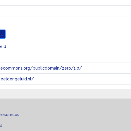
..
heid
tivecommons.org/publicdomain/zero/1.0/
eeldengeluid.nl/
 resources
es