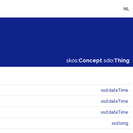
NL
skos:
Concept
sdo:
Thing
xsd:dateTime
xsd:dateTime
xsd:dateTime
xsd:long