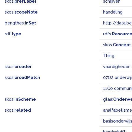
skos:
prefLabel
schrijven
skos:
scopeNote
handeling
bengthes:
inSet
http://data.b
rdf:
type
rdfs:
Resourc
skos:
Concept
Thing
skos:
broader
vaardigheden
skos:
broadMatch
07O2 onderwij
11C0 communi
skos:
inScheme
gtaa:
Onderw
skos:
related
analfabetisme
basisonderwij