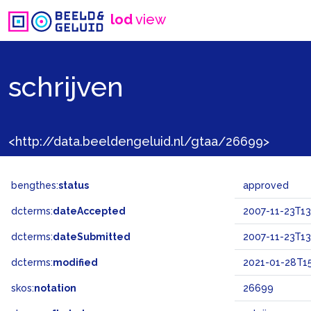
lod
view
schrijven
<http://data.beeldengeluid.nl/gtaa/26699>
bengthes:
status
approved
dcterms:
dateAccepted
2007-11-23T13
dcterms:
dateSubmitted
2007-11-23T13
dcterms:
modified
2021-01-28T15
skos:
notation
26699