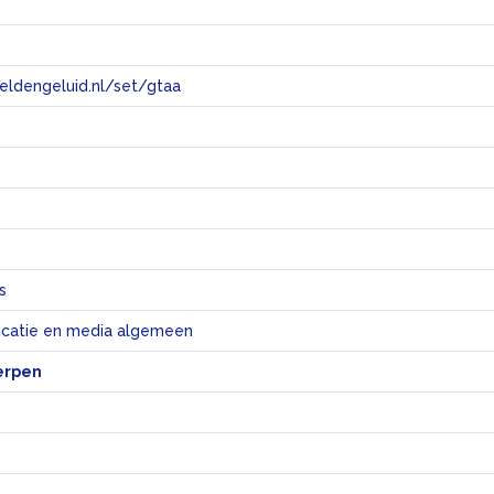
eeldengeluid.nl/set/gtaa
e
s
catie en media algemeen
erpen
s