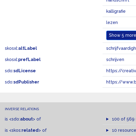
handschrift
kalligrafie
lezen
Show
5 more.
skosxl:
altLabel
schrijfvaardig
skosxl:
prefLabel
schrijven
sdo:
sdLicense
https://crea
sdo:
sdPublisher
https://www.b
INVERSE RELATIONS
is
<sdo:
about
>
of
100 of 569
is
<skos:
related
>
of
10 resourc