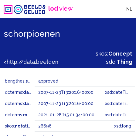
lod
view
NL
schorpioenen
skos:
Concept
<http://data.beeldengeluid.nl/gtaa/26696>
sdo:
Thing
bengthes:
status
approved
dcterms:
dateAccepted
2007-11-23T13:20:16+00:00
xsd:dateTime
dcterms:
dateSubmitted
2007-11-23T13:20:16+00:00
xsd:dateTime
dcterms:
modified
2021-01-28T15:01:34+00:00
xsd:dateTime
skos:
notation
26696
xsd:long