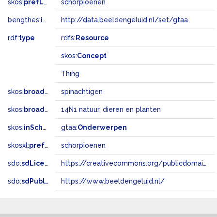
skos:
prefLabel
schorpioenen
bengthes:
inSet
http://data.beeldengeluid.nl/set/gtaa
rdf:
type
rdfs:
Resource
skos:
Concept
Thing
skos:
broader
spinachtigen
skos:
broadMatch
14N1 natuur, dieren en planten
skos:
inScheme
gtaa:
Onderwerpen
skosxl:
prefLabel
schorpioenen
sdo:
sdLicense
https://creativecommons.org/publicdomain/zero/1.0/
sdo:
sdPublisher
https://www.beeldengeluid.nl/