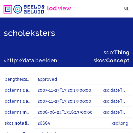
lod
view
NL
scholeksters
sdo:
Thing
<http://data.beeldengeluid.nl/gtaa/26685>
skos:
Concept
bengthes:
status
approved
dcterms:
dateAccepted
2007-11-23T13:20:13+00:00
xsd:dateTime
dcterms:
dateSubmitted
2007-11-23T13:20:13+00:00
xsd:dateTime
dcterms:
modified
2008-06-24T17:18:13+00:00
xsd:dateTime
skos:
notation
26685
xsd:long