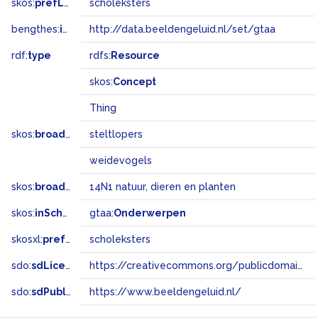
skos:
prefLabel
scholeksters
bengthes:
inSet
http://data.beeldengeluid.nl/set/gtaa
rdf:
type
rdfs:
Resource
skos:
Concept
Thing
skos:
broader
steltlopers
weidevogels
skos:
broadMatch
14N1 natuur, dieren en planten
skos:
inScheme
gtaa:
Onderwerpen
skosxl:
prefLabel
scholeksters
sdo:
sdLicense
https://creativecommons.org/publicdomain/zero/1.0/
sdo:
sdPublisher
https://www.beeldengeluid.nl/