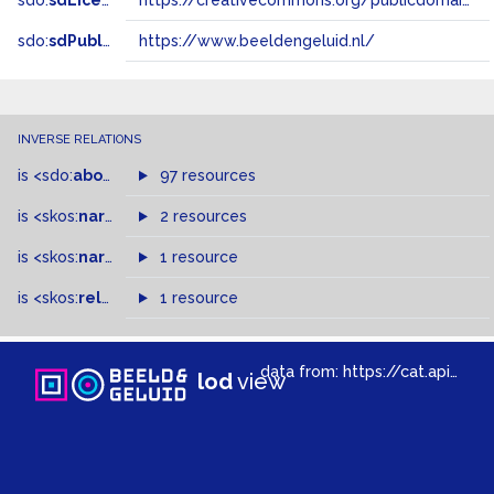
sdo:
sdLicense
https://creativecommons.org/publicdomain/zero/1.0/
sdo:
sdPublisher
https://www.beeldengeluid.nl/
INVERSE RELATIONS
is
<sdo:
about
>
of
97 resources
is
<skos:
narrowMatch
2 resources
>
of
is
<skos:
narrower
>
1 resource
of
is
<skos:
related
>
of
1 resource
data from:
https://cat.apis.beeldengeluid.nl/sparql
lod
view