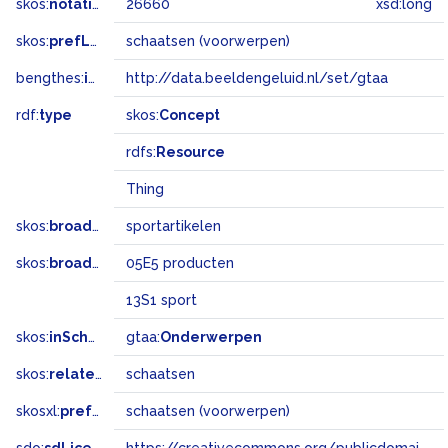
skos:
notation
26660
xsd:long
skos:
prefLabel
schaatsen (voorwerpen)
bengthes:
inSet
http://data.beeldengeluid.nl/set/gtaa
rdf:
type
skos:
Concept
rdfs:
Resource
Thing
skos:
broader
sportartikelen
skos:
broadMatch
05E5 producten
13S1 sport
skos:
inScheme
gtaa:
Onderwerpen
skos:
related
schaatsen
skosxl:
prefLabel
schaatsen (voorwerpen)