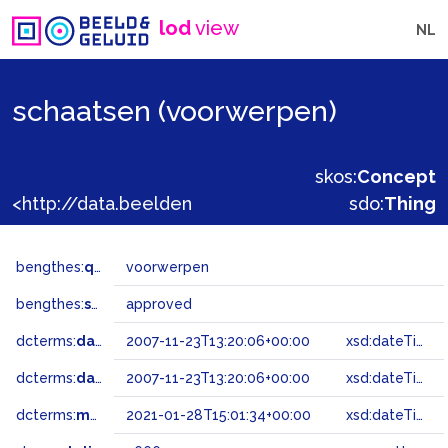
lod
view
NL
schaatsen (voorwerpen)
skos:
Concept
<http://data.beeldengeluid.nl/gtaa/26660>
sdo:
Thing
bengthes:
qualifier
voorwerpen
bengthes:
status
approved
dcterms:
dateAccepted
2007-11-23T13:20:06+00:00
xsd:dateTime
dcterms:
dateSubmitted
2007-11-23T13:20:06+00:00
xsd:dateTime
dcterms:
modified
2021-01-28T15:01:34+00:00
xsd:dateTime