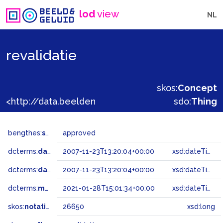
lod
view
NL
revalidatie
skos:
Concept
<http://data.beeldengeluid.nl/gtaa/26650>
sdo:
Thing
bengthes:
status
approved
dcterms:
dateAccepted
2007-11-23T13:20:04+00:00
xsd:dateTime
dcterms:
dateSubmitted
2007-11-23T13:20:04+00:00
xsd:dateTime
dcterms:
modified
2021-01-28T15:01:34+00:00
xsd:dateTime
skos:
notation
26650
xsd:long