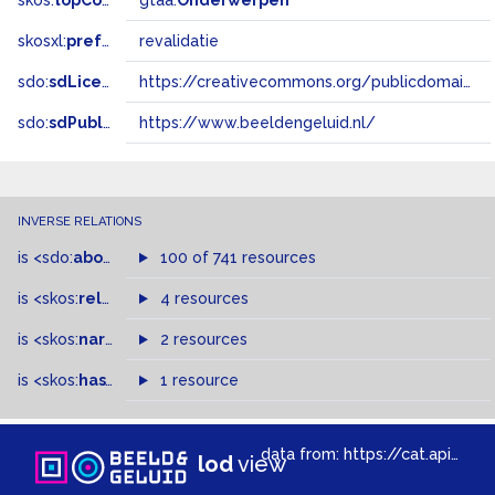
skos:
topConceptOf
gtaa:
Onderwerpen
skosxl:
prefLabel
revalidatie
sdo:
sdLicense
https://creativecommons.org/publicdomain/zero/1.0/
sdo:
sdPublisher
https://www.beeldengeluid.nl/
INVERSE RELATIONS
is
<sdo:
about
>
of
100 of 741 resources
is
<skos:
related
>
of
4 resources
is
<skos:
narrowMatch
2 resources
>
of
is
<skos:
hasTopConcept
1 resource
>
of
data from:
https://cat.apis.beeldengeluid.nl/sparql
lod
view