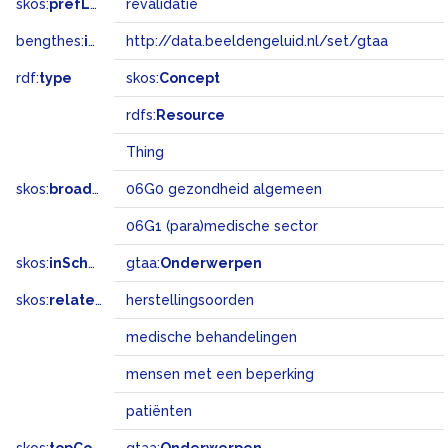
skos:
prefLabel
revalidatie
bengthes:
inSet
http://data.beeldengeluid.nl/set/gtaa
rdf:
type
skos:
Concept
rdfs:
Resource
Thing
skos:
broadMatch
06G0 gezondheid algemeen
06G1 (para)medische sector
skos:
inScheme
gtaa:
Onderwerpen
skos:
related
herstellingsoorden
medische behandelingen
mensen met een beperking
patiënten