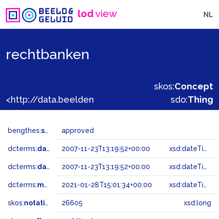
lod
view
NL
rechtbanken
skos:
Concept
<http://data.beeldengeluid.nl/gtaa/26605>
sdo:
Thing
bengthes:
status
approved
dcterms:
dateAccepted
2007-11-23T13:19:52+00:00
xsd:dateTime
dcterms:
dateSubmitted
2007-11-23T13:19:52+00:00
xsd:dateTime
dcterms:
modified
2021-01-28T15:01:34+00:00
xsd:dateTime
skos:
notation
26605
xsd:long