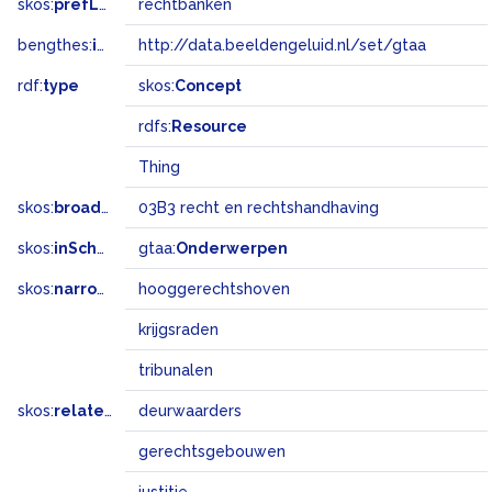
skos:
prefLabel
rechtbanken
bengthes:
inSet
http://data.beeldengeluid.nl/set/gtaa
rdf:
type
skos:
Concept
rdfs:
Resource
Thing
skos:
broadMatch
03B3 recht en rechtshandhaving
skos:
inScheme
gtaa:
Onderwerpen
skos:
narrower
hooggerechtshoven
krijgsraden
tribunalen
skos:
related
deurwaarders
gerechtsgebouwen