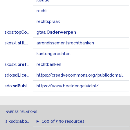
justitie
recht
rechtspraak
skos:
topConceptOf
gtaa:
Onderwerpen
skosxl:
altLabel
arrondissementsrechtbanken
kantongerechten
skosxl:
prefLabel
rechtbanken
sdo:
sdLicense
https://creativecommons.org/publicdomain/zero/1.0/
sdo:
sdPublisher
https://www.beeldengeluid.nl/
INVERSE RELATIONS
is
<sdo:
about
>
of
100 of 990 resources