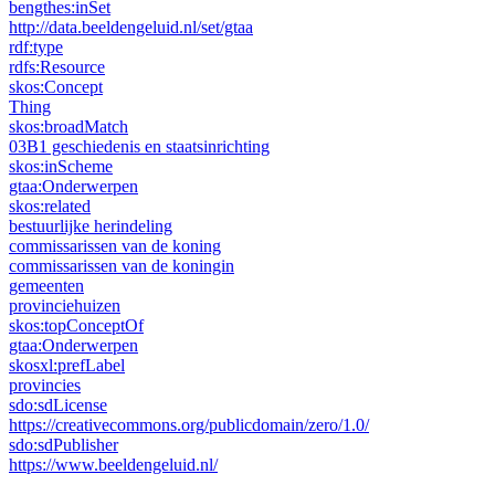
bengthes:
inSet
http://data.beeldengeluid.nl/set/gtaa
rdf:
type
rdfs:
Resource
skos:
Concept
Thing
skos:
broadMatch
03B1 geschiedenis en staatsinrichting
skos:
inScheme
gtaa:
Onderwerpen
skos:
related
bestuurlijke herindeling
commissarissen van de koning
commissarissen van de koningin
gemeenten
provinciehuizen
skos:
topConceptOf
gtaa:
Onderwerpen
skosxl:
prefLabel
provincies
sdo:
sdLicense
https://creativecommons.org/publicdomain/zero/1.0/
sdo:
sdPublisher
https://www.beeldengeluid.nl/