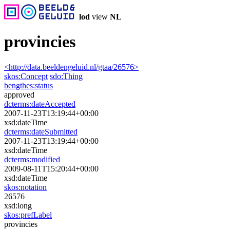
lod
view
NL
provincies
<http://data.beeldengeluid.nl/gtaa/26576>
skos:
Concept
sdo:
Thing
bengthes:
status
approved
dcterms:
dateAccepted
2007-11-23T13:19:44+00:00
xsd:dateTime
dcterms:
dateSubmitted
2007-11-23T13:19:44+00:00
xsd:dateTime
dcterms:
modified
2009-08-11T15:20:44+00:00
xsd:dateTime
skos:
notation
26576
xsd:long
skos:
prefLabel
provincies