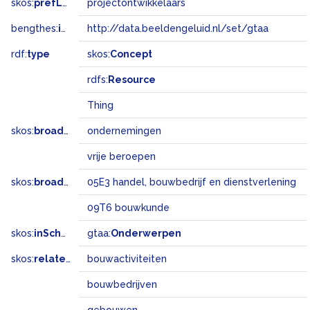
skos:
prefLabel
projectontwikkelaars
bengthes:
inSet
http://data.beeldengeluid.nl/set/gtaa
rdf:
type
skos:
Concept
rdfs:
Resource
Thing
skos:
broader
ondernemingen
vrije beroepen
skos:
broadMatch
05E3 handel, bouwbedrijf en dienstverlening
09T6 bouwkunde
skos:
inScheme
gtaa:
Onderwerpen
skos:
related
bouwactiviteiten
bouwbedrijven