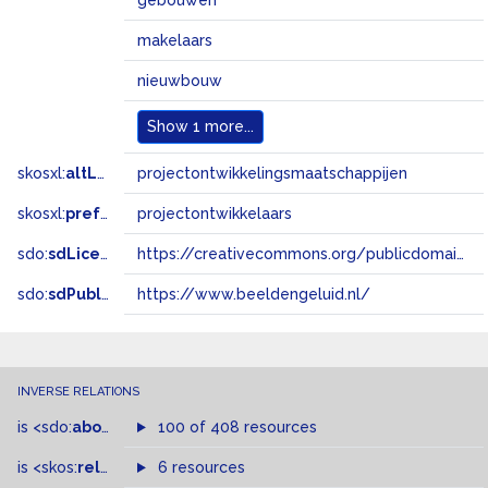
gebouwen
makelaars
nieuwbouw
Show
1 more...
skosxl:
altLabel
projectontwikkelingsmaatschappijen
skosxl:
prefLabel
projectontwikkelaars
sdo:
sdLicense
https://creativecommons.org/publicdomain/zero/1.0/
sdo:
sdPublisher
https://www.beeldengeluid.nl/
INVERSE RELATIONS
is
<sdo:
about
>
of
100 of 408 resources
is
<skos:
related
>
of
6 resources