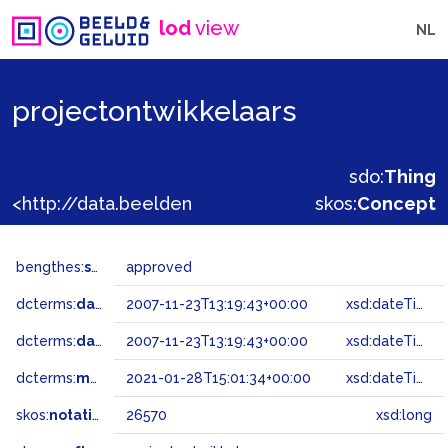
lod
view
NL
projectontwikkelaars
sdo:
Thing
<http://data.beeldengeluid.nl/gtaa/26570>
skos:
Concept
bengthes:
status
approved
dcterms:
dateAccepted
2007-11-23T13:19:43+00:00
xsd:dateTime
dcterms:
dateSubmitted
2007-11-23T13:19:43+00:00
xsd:dateTime
dcterms:
modified
2021-01-28T15:01:34+00:00
xsd:dateTime
skos:
notation
26570
xsd:long