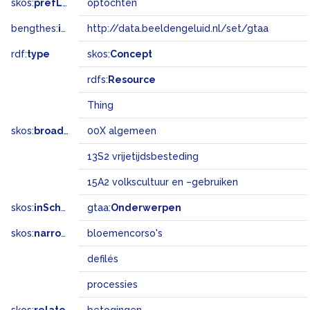
skos:
prefLabel
optochten
bengthes:
inSet
http://data.beeldengeluid.nl/set/gtaa
rdf:
type
skos:
Concept
rdfs:
Resource
Thing
skos:
broadMatch
00X algemeen
13S2 vrijetijdsbesteding
15A2 volkscultuur en –gebruiken
skos:
inScheme
gtaa:
Onderwerpen
skos:
narrower
bloemencorso's
defilés
processies