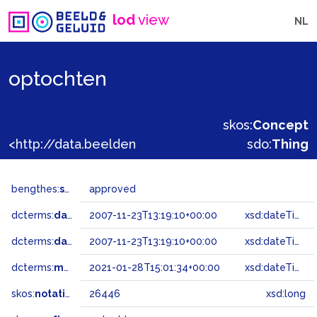
lod
view
NL
optochten
skos:
Concept
<http://data.beeldengeluid.nl/gtaa/26446>
sdo:
Thing
bengthes:
status
approved
dcterms:
dateAccepted
2007-11-23T13:19:10+00:00
xsd:dateTime
dcterms:
dateSubmitted
2007-11-23T13:19:10+00:00
xsd:dateTime
dcterms:
modified
2021-01-28T15:01:34+00:00
xsd:dateTime
skos:
notation
26446
xsd:long