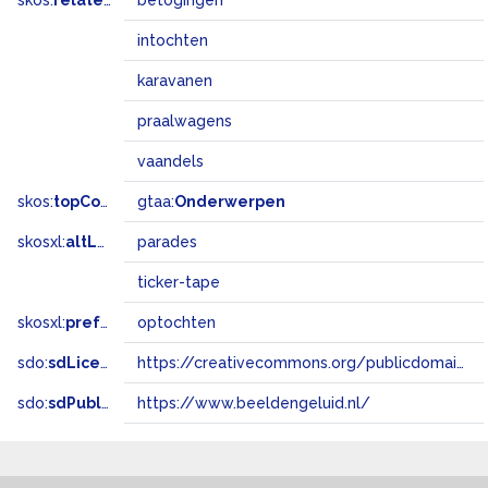
skos:
related
betogingen
intochten
karavanen
praalwagens
vaandels
skos:
topConceptOf
gtaa:
Onderwerpen
skosxl:
altLabel
parades
ticker-tape
skosxl:
prefLabel
optochten
sdo:
sdLicense
https://creativecommons.org/publicdomain/zero/1.0/
sdo:
sdPublisher
https://www.beeldengeluid.nl/