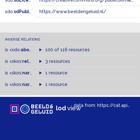
sdo:
sdLicense
https://creativecommons.org/publicdomain/zero/1.0/
sdo:
sdPublisher
https://www.beeldengeluid.nl/
INVERSE RELATIONS
is
<sdo:
about
>
of
100 of 116 resources
is
<skos:
related
>
of
3 resources
is
<skos:
narrower
>
1 resource
of
is
<skos:
narrowMatch
1 resource
>
of
data from:
https://cat.apis.beeldengeluid.nl/sparql
lod
view