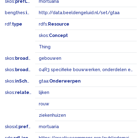
skos:
prefLabel
mortuaria
bengthes:
inSet
http://data.beeldengeluid.nl/set/gtaa
rdf:
type
rdfs:
Resource
skos:
Concept
Thing
skos:
broader
gebouwen
skos:
broadMatch
04R3 specifieke bouwwerken, onderdelen en landschapselementen
skos:
inScheme
gtaa:
Onderwerpen
skos:
related
lijken
rouw
ziekenhuizen
skosxl:
prefLabel
mortuaria