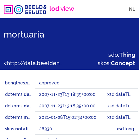
lod
view
NL
mortuaria
sdo:
Thing
<http://data.beeldengeluid.nl/gtaa/26330>
skos:
Concept
bengthes:
status
approved
dcterms:
dateAccepted
2007-11-23T13:18:39+00:00
xsd:dateTime
dcterms:
dateSubmitted
2007-11-23T13:18:39+00:00
xsd:dateTime
dcterms:
modified
2021-01-28T15:01:34+00:00
xsd:dateTime
skos:
notation
26330
xsd:long