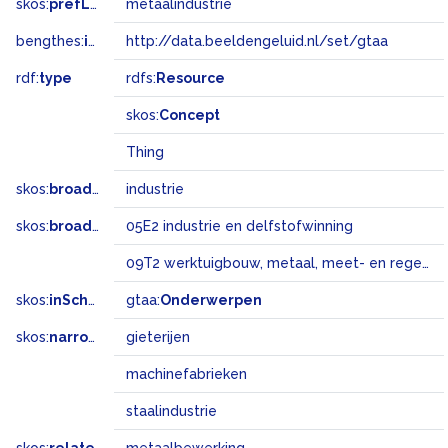
skos:
prefLabel
metaalindustrie
bengthes:
inSet
http://data.beeldengeluid.nl/set/gtaa
rdf:
type
rdfs:
Resource
skos:
Concept
Thing
skos:
broader
industrie
skos:
broadMatch
05E2 industrie en delfstofwinning
09T2 werktuigbouw, metaal, meet- en regeltechniek, verkeerstechniek
skos:
inScheme
gtaa:
Onderwerpen
skos:
narrower
gieterijen
machinefabrieken
staalindustrie