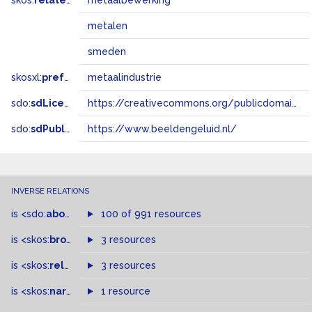
skos:
related
metaalbewerking
metalen
smeden
skosxl:
prefLabel
metaalindustrie
sdo:
sdLicense
https://creativecommons.org/publicdomain/zero/1.0/
sdo:
sdPublisher
https://www.beeldengeluid.nl/
INVERSE RELATIONS
is
<sdo:
about
>
of
100 of 991 resources
is
<skos:
broader
>
of
3 resources
is
<skos:
related
>
of
3 resources
is
<skos:
narrower
>
1 resource
of