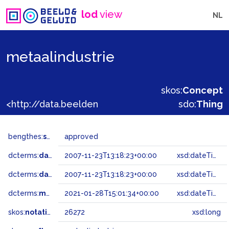
lod
view
NL
metaalindustrie
skos:
Concept
<http://data.beeldengeluid.nl/gtaa/26272>
sdo:
Thing
bengthes:
status
approved
dcterms:
dateAccepted
2007-11-23T13:18:23+00:00
xsd:dateTime
dcterms:
dateSubmitted
2007-11-23T13:18:23+00:00
xsd:dateTime
dcterms:
modified
2021-01-28T15:01:34+00:00
xsd:dateTime
skos:
notation
26272
xsd:long