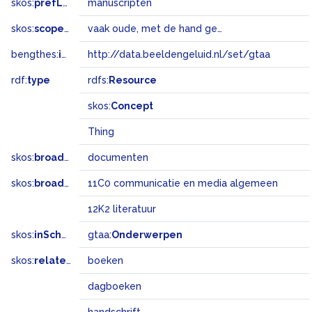
skos:
prefLabel
manuscripten
skos:
scopeNote
vaak oude, met de hand geschreven documenten
bengthes:
inSet
http://data.beeldengeluid.nl/set/gtaa
rdf:
type
rdfs:
Resource
skos:
Concept
Thing
skos:
broader
documenten
skos:
broadMatch
11C0 communicatie en media algemeen
12K2 literatuur
skos:
inScheme
gtaa:
Onderwerpen
skos:
related
boeken
dagboeken