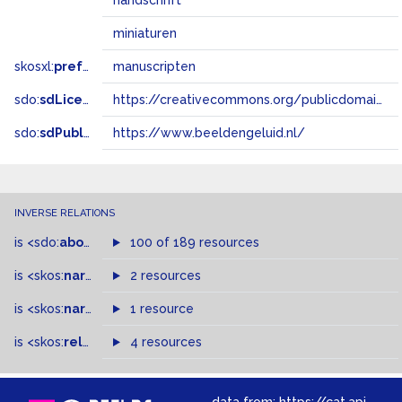
handschrift
miniaturen
skosxl:
prefLabel
manuscripten
sdo:
sdLicense
https://creativecommons.org/publicdomain/zero/1.0/
sdo:
sdPublisher
https://www.beeldengeluid.nl/
INVERSE RELATIONS
is
<sdo:
about
>
of
100 of 189 resources
is
<skos:
narrowMatch
2 resources
>
of
is
<skos:
narrower
>
1 resource
of
is
<skos:
related
>
of
4 resources
data from:
https://cat.apis.beeldengeluid.nl/sparql