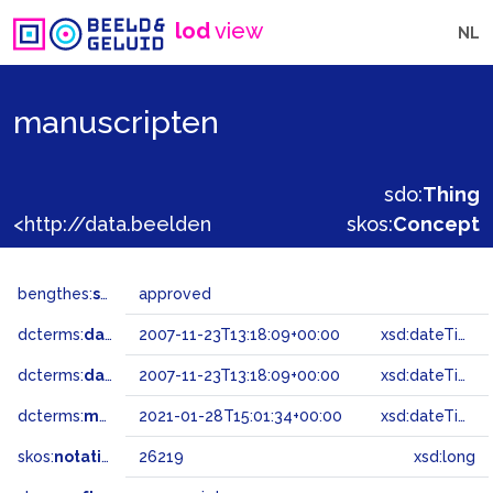
lod
view
NL
manuscripten
sdo:
Thing
<http://data.beeldengeluid.nl/gtaa/26219>
skos:
Concept
bengthes:
status
approved
dcterms:
dateAccepted
2007-11-23T13:18:09+00:00
xsd:dateTime
dcterms:
dateSubmitted
2007-11-23T13:18:09+00:00
xsd:dateTime
dcterms:
modified
2021-01-28T15:01:34+00:00
xsd:dateTime
skos:
notation
26219
xsd:long