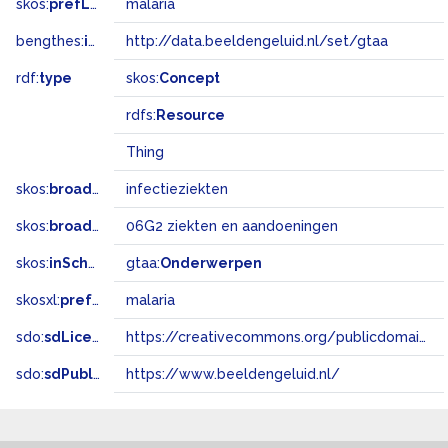
skos:
prefLabel
malaria
bengthes:
inSet
http://data.beeldengeluid.nl/set/gtaa
rdf:
type
skos:
Concept
rdfs:
Resource
Thing
skos:
broader
infectieziekten
skos:
broadMatch
06G2 ziekten en aandoeningen
skos:
inScheme
gtaa:
Onderwerpen
skosxl:
prefLabel
malaria
sdo:
sdLicense
https://creativecommons.org/publicdomain/zero/1.0/
sdo:
sdPublisher
https://www.beeldengeluid.nl/