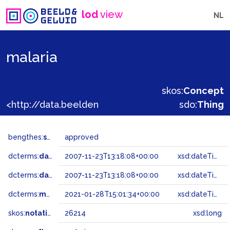
lod
view
NL
malaria
skos:
Concept
<http://data.beeldengeluid.nl/gtaa/26214>
sdo:
Thing
bengthes:
status
approved
dcterms:
dateAccepted
2007-11-23T13:18:08+00:00
xsd:dateTime
dcterms:
dateSubmitted
2007-11-23T13:18:08+00:00
xsd:dateTime
dcterms:
modified
2021-01-28T15:01:34+00:00
xsd:dateTime
skos:
notation
26214
xsd:long