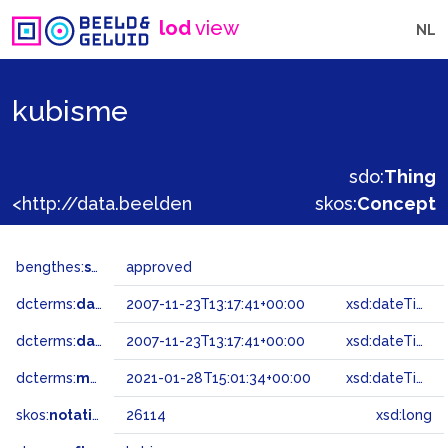
lod
view
NL
kubisme
sdo:
Thing
<http://data.beeldengeluid.nl/gtaa/26114>
skos:
Concept
bengthes:
status
approved
dcterms:
dateAccepted
2007-11-23T13:17:41+00:00
xsd:dateTime
dcterms:
dateSubmitted
2007-11-23T13:17:41+00:00
xsd:dateTime
dcterms:
modified
2021-01-28T15:01:34+00:00
xsd:dateTime
skos:
notation
26114
xsd:long