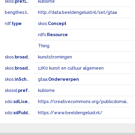
skos:
prefLabel
kubisme
bengthes:
inSet
http://data.beeldengeluid.nl/set/gtaa
rdf:
type
skos:
Concept
rdfs:
Resource
Thing
skos:
broader
kunststromingen
skos:
broadMatch
12K0 kunst en cultuur algemeen
skos:
inScheme
gtaa:
Onderwerpen
skosxl:
prefLabel
kubisme
sdo:
sdLicense
https://creativecommons.org/publicdomain/zero/1.0/
sdo:
sdPublisher
https://www.beeldengeluid.nl/