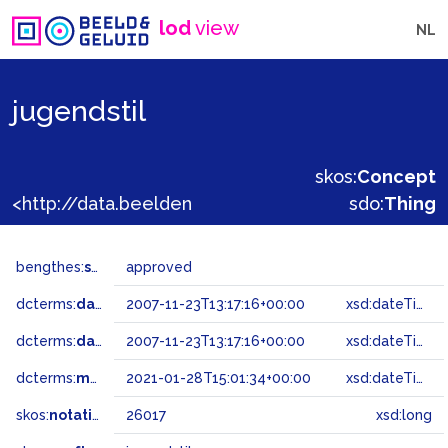
lod
view
NL
jugendstil
skos:
Concept
<http://data.beeldengeluid.nl/gtaa/26017>
sdo:
Thing
bengthes:
status
approved
dcterms:
dateAccepted
2007-11-23T13:17:16+00:00
xsd:dateTime
dcterms:
dateSubmitted
2007-11-23T13:17:16+00:00
xsd:dateTime
dcterms:
modified
2021-01-28T15:01:34+00:00
xsd:dateTime
skos:
notation
26017
xsd:long