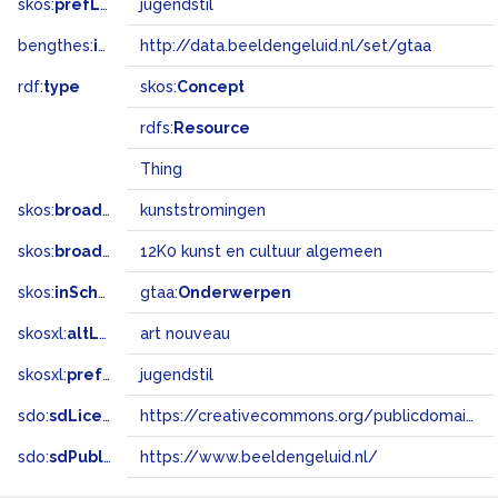
skos:
prefLabel
jugendstil
bengthes:
inSet
http://data.beeldengeluid.nl/set/gtaa
rdf:
type
skos:
Concept
rdfs:
Resource
Thing
skos:
broader
kunststromingen
skos:
broadMatch
12K0 kunst en cultuur algemeen
skos:
inScheme
gtaa:
Onderwerpen
skosxl:
altLabel
art nouveau
skosxl:
prefLabel
jugendstil
sdo:
sdLicense
https://creativecommons.org/publicdomain/zero/1.0/
sdo:
sdPublisher
https://www.beeldengeluid.nl/