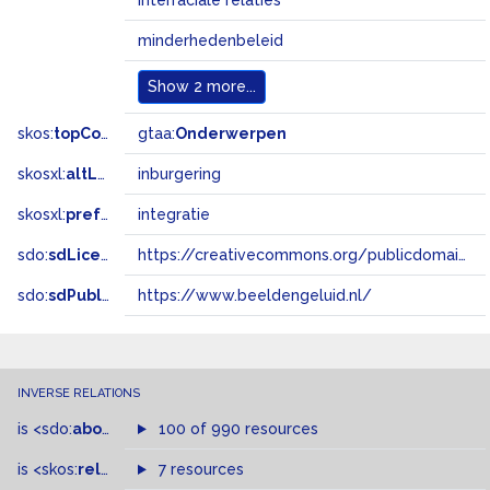
interraciale relaties
minderhedenbeleid
Show
2 more...
skos:
topConceptOf
gtaa:
Onderwerpen
skosxl:
altLabel
inburgering
skosxl:
prefLabel
integratie
sdo:
sdLicense
https://creativecommons.org/publicdomain/zero/1.0/
sdo:
sdPublisher
https://www.beeldengeluid.nl/
INVERSE RELATIONS
is
<sdo:
about
>
of
100 of 990 resources
is
<skos:
related
>
of
7 resources