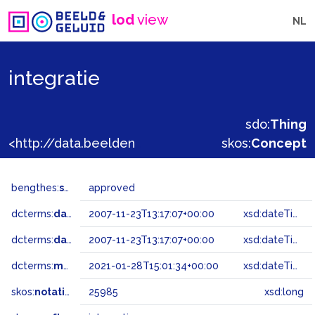
lod
view
NL
integratie
sdo:
Thing
<http://data.beeldengeluid.nl/gtaa/25985>
skos:
Concept
bengthes:
status
approved
dcterms:
dateAccepted
2007-11-23T13:17:07+00:00
xsd:dateTime
dcterms:
dateSubmitted
2007-11-23T13:17:07+00:00
xsd:dateTime
dcterms:
modified
2021-01-28T15:01:34+00:00
xsd:dateTime
skos:
notation
25985
xsd:long