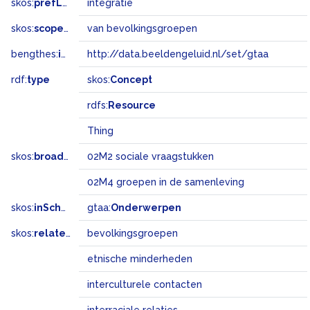
skos:
prefLabel
integratie
skos:
scopeNote
van bevolkingsgroepen
bengthes:
inSet
http://data.beeldengeluid.nl/set/gtaa
rdf:
type
skos:
Concept
rdfs:
Resource
Thing
skos:
broadMatch
02M2 sociale vraagstukken
02M4 groepen in de samenleving
skos:
inScheme
gtaa:
Onderwerpen
skos:
related
bevolkingsgroepen
etnische minderheden
interculturele contacten