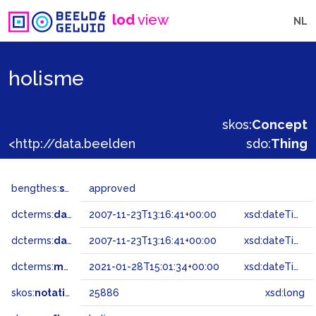
lod
view
NL
holisme
skos:
Concept
<http://data.beeldengeluid.nl/gtaa/25886>
sdo:
Thing
bengthes:
status
approved
dcterms:
dateAccepted
2007-11-23T13:16:41+00:00
xsd:dateTime
dcterms:
dateSubmitted
2007-11-23T13:16:41+00:00
xsd:dateTime
dcterms:
modified
2021-01-28T15:01:34+00:00
xsd:dateTime
skos:
notation
25886
xsd:long