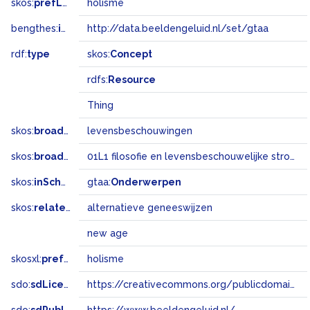
skos:
prefLabel
holisme
bengthes:
inSet
http://data.beeldengeluid.nl/set/gtaa
rdf:
type
skos:
Concept
rdfs:
Resource
Thing
skos:
broader
levensbeschouwingen
skos:
broadMatch
01L1 filosofie en levensbeschouwelijke stromingen
skos:
inScheme
gtaa:
Onderwerpen
skos:
related
alternatieve geneeswijzen
new age
skosxl:
prefLabel
holisme
sdo:
sdLicense
https://creativecommons.org/publicdomain/zero/1.0/