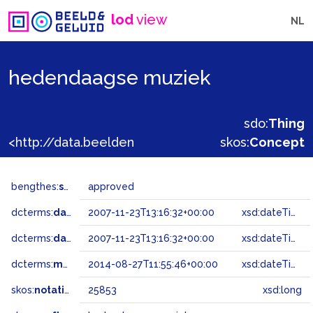
lod
view
NL
hedendaagse muziek
sdo:
Thing
<http://data.beeldengeluid.nl/gtaa/25853>
skos:
Concept
bengthes:
status
approved
dcterms:
dateAccepted
2007-11-23T13:16:32+00:00
xsd:dateTime
dcterms:
dateSubmitted
2007-11-23T13:16:32+00:00
xsd:dateTime
dcterms:
modified
2014-08-27T11:55:46+00:00
xsd:dateTime
skos:
notation
25853
xsd:long