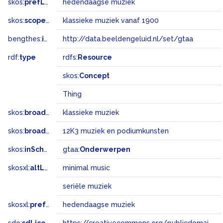
skos:
prefLabel
hedendaagse muziek
skos:
scopeNote
klassieke muziek vanaf 1900
bengthes:
inSet
http://data.beeldengeluid.nl/set/gtaa
rdf:
type
rdfs:
Resource
skos:
Concept
Thing
skos:
broader
klassieke muziek
skos:
broadMatch
12K3 muziek en podiumkunsten
skos:
inScheme
gtaa:
Onderwerpen
skosxl:
altLabel
minimal music
seriële muziek
skosxl:
prefLabel
hedendaagse muziek