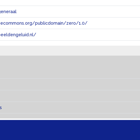
generaal
tivecommons.org/publicdomain/zero/1.0/
eeldengeluid.nl/
s
s