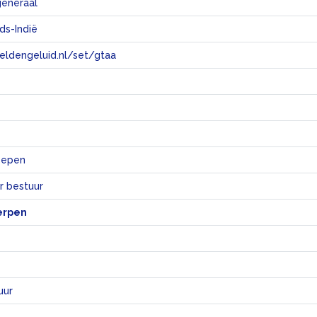
generaal
ds-Indië
eeldengeluid.nl/set/gtaa
e
oepen
r bestuur
erpen
uur