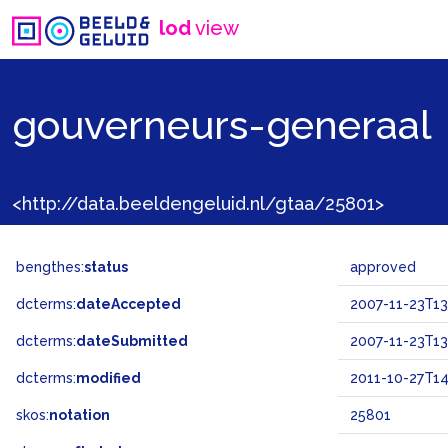
lod
view
gouverneurs-generaal
<http://data.beeldengeluid.nl/gtaa/25801>
bengthes:
status
approved
dcterms:
dateAccepted
2007-11-23T13
dcterms:
dateSubmitted
2007-11-23T13
dcterms:
modified
2011-10-27T14
skos:
notation
25801