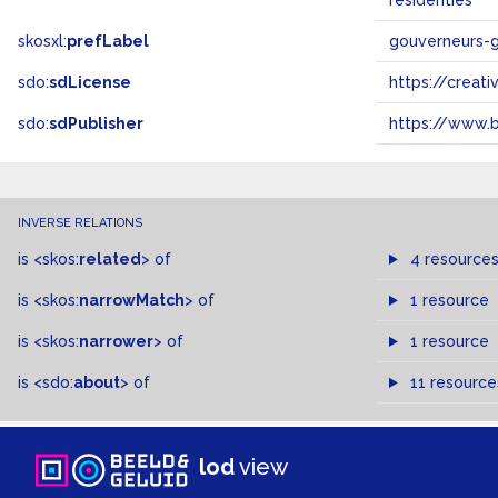
residenties
skosxl:
prefLabel
gouverneurs-
sdo:
sdLicense
https://crea
sdo:
sdPublisher
https://www.b
INVERSE RELATIONS
is
<skos:
related
>
of
4 resource
is
<skos:
narrowMatch
>
of
1 resource
is
<skos:
narrower
>
of
1 resource
is
<sdo:
about
>
of
11 resource
lod
view