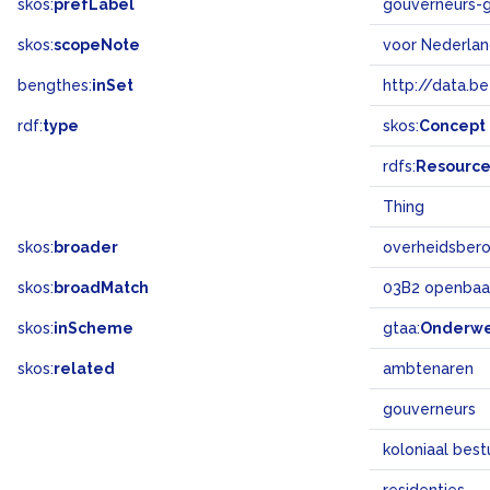
skos:
prefLabel
gouverneurs-
skos:
scopeNote
voor Nederlan
bengthes:
inSet
http://data.b
rdf:
type
skos:
Concept
rdfs:
Resourc
Thing
skos:
broader
overheidsber
skos:
broadMatch
03B2 openbaa
skos:
inScheme
gtaa:
Onderw
skos:
related
ambtenaren
gouverneurs
koloniaal best