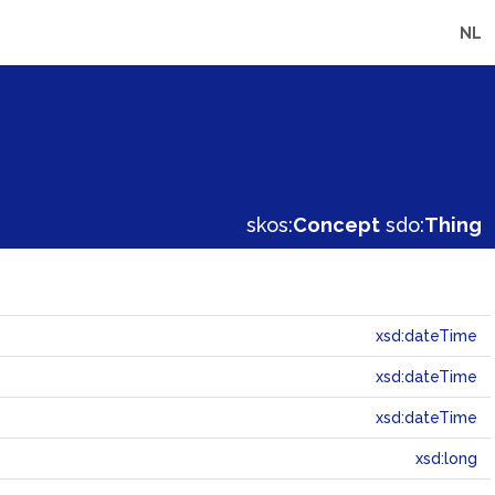
NL
skos:
Concept
sdo:
Thing
xsd:dateTime
xsd:dateTime
xsd:dateTime
xsd:long