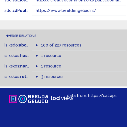
sdo:
sdLicense
https://creativecommons.org/publicdomain/zero/1.0/
sdo:
sdPublisher
https://www.beeldengeluid.nl/
INVERSE RELATIONS
is
<sdo:
about
>
of
100 of 227 resources
is
<skos:
hasTopConcept
1 resource
>
of
is
<skos:
narrowMatch
1 resource
>
of
is
<skos:
related
>
of
3 resources
data from:
https://cat.apis.beeldengeluid.nl/sparql
lod
view