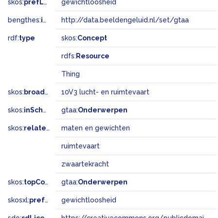
skos:
prefLabel
gewichtloosheid
bengthes:
inSet
http://data.beeldengeluid.nl/set/gtaa
rdf:
type
skos:
Concept
rdfs:
Resource
Thing
skos:
broadMatch
10V3 lucht- en ruimtevaart
skos:
inScheme
gtaa:
Onderwerpen
skos:
related
maten en gewichten
ruimtevaart
zwaartekracht
skos:
topConceptOf
gtaa:
Onderwerpen
skosxl:
prefLabel
gewichtloosheid