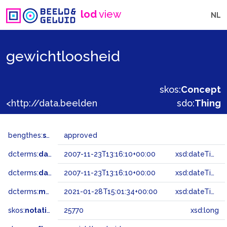
lod
view
NL
gewichtloosheid
skos:
Concept
<http://data.beeldengeluid.nl/gtaa/25770>
sdo:
Thing
bengthes:
status
approved
dcterms:
dateAccepted
2007-11-23T13:16:10+00:00
xsd:dateTime
dcterms:
dateSubmitted
2007-11-23T13:16:10+00:00
xsd:dateTime
dcterms:
modified
2021-01-28T15:01:34+00:00
xsd:dateTime
skos:
notation
25770
xsd:long