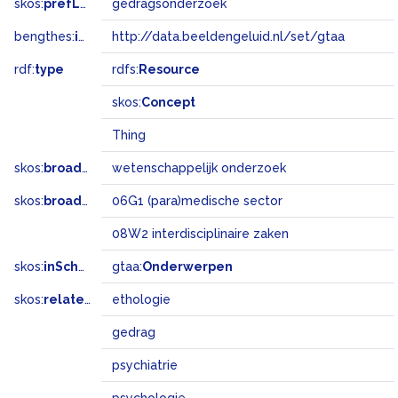
skos:
prefLabel
gedragsonderzoek
bengthes:
inSet
http://data.beeldengeluid.nl/set/gtaa
rdf:
type
rdfs:
Resource
skos:
Concept
Thing
skos:
broader
wetenschappelijk onderzoek
skos:
broadMatch
06G1 (para)medische sector
08W2 interdisciplinaire zaken
skos:
inScheme
gtaa:
Onderwerpen
skos:
related
ethologie
gedrag
psychiatrie