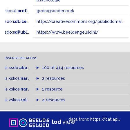
psychologie
skosxl:
prefLabel
gedragsonderzoek
sdo:
sdLicense
https://creativecommons.org/publicdomain/zero/1.0/
sdo:
sdPublisher
https://www.beeldengeluid.nl/
INVERSE RELATIONS
is
<sdo:
about
>
of
100 of 414 resources
is
<skos:
narrowMatch
2 resources
>
of
is
<skos:
narrower
>
1 resource
of
is
<skos:
related
>
of
4 resources
data from:
https://cat.apis.beeldengeluid.nl/sparql
lod
view