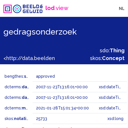
lod
view
NL
gedragsonderzoek
sdo:
Thing
<http://data.beeldengeluid.nl/gtaa/25733>
skos:
Concept
bengthes:
status
approved
dcterms:
dateAccepted
2007-11-23T13:16:01+00:00
xsd:dateTime
dcterms:
dateSubmitted
2007-11-23T13:16:01+00:00
xsd:dateTime
dcterms:
modified
2021-01-28T15:01:34+00:00
xsd:dateTime
skos:
notation
25733
xsd:long