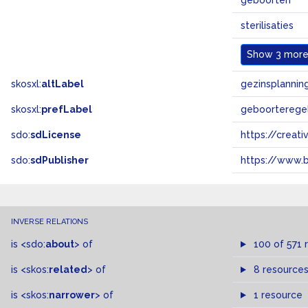
geboorten
sterilisaties
Show
3 more.
skosxl:
altLabel
gezinsplannin
skosxl:
prefLabel
geboorterege
sdo:
sdLicense
https://crea
sdo:
sdPublisher
https://www.b
INVERSE RELATIONS
is
<sdo:
about
>
of
100 of 571 
is
<skos:
related
>
of
8 resource
is
<skos:
narrower
>
of
1 resource