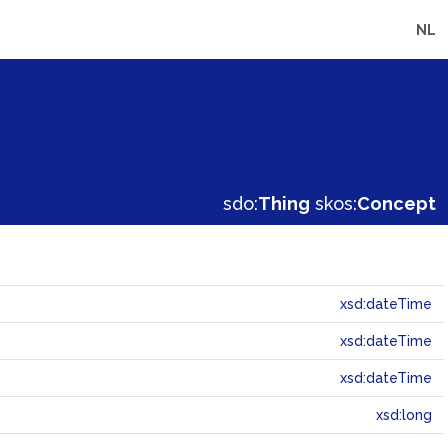
NL
sdo:
Thing
skos:
Concept
xsd:dateTime
xsd:dateTime
xsd:dateTime
xsd:long