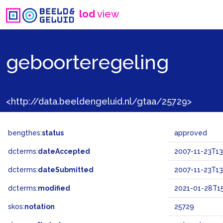
lod
view
geboorteregeling
<http://data.beeldengeluid.nl/gtaa/25729>
bengthes:
status
approved
dcterms:
dateAccepted
2007-11-23T13
dcterms:
dateSubmitted
2007-11-23T13
dcterms:
modified
2021-01-28T15
skos:
notation
25729