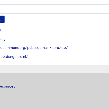
..
g
ling
tivecommons.org/publicdomain/zero/1.0/
eeldengeluid.nl/
resources
s