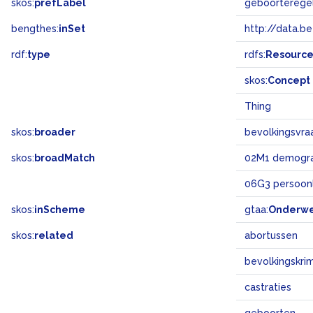
skos:
prefLabel
geboorterege
bengthes:
inSet
http://data.b
rdf:
type
rdfs:
Resourc
skos:
Concept
Thing
skos:
broader
bevolkingsvra
skos:
broadMatch
02M1 demogra
06G3 persoonl
skos:
inScheme
gtaa:
Onderw
skos:
related
abortussen
bevolkingskri
castraties