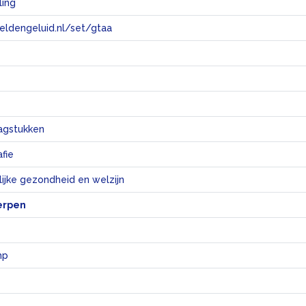
ling
eeldengeluid.nl/set/gtaa
e
agstukken
fie
ijke gezondheid en welzijn
erpen
mp