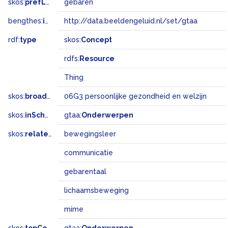
skos:
prefLabel
gebaren
bengthes:
inSet
http://data.beeldengeluid.nl/set/gtaa
rdf:
type
skos:
Concept
rdfs:
Resource
Thing
skos:
broadMatch
06G3 persoonlijke gezondheid en welzijn
skos:
inScheme
gtaa:
Onderwerpen
skos:
related
bewegingsleer
communicatie
gebarentaal
lichaamsbeweging
mime