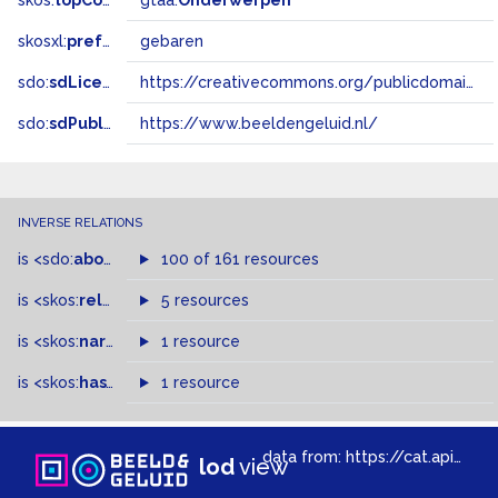
skos:
topConceptOf
gtaa:
Onderwerpen
skosxl:
prefLabel
gebaren
sdo:
sdLicense
https://creativecommons.org/publicdomain/zero/1.0/
sdo:
sdPublisher
https://www.beeldengeluid.nl/
INVERSE RELATIONS
is
<sdo:
about
>
of
100 of 161 resources
is
<skos:
related
>
of
5 resources
is
<skos:
narrowMatch
1 resource
>
of
is
<skos:
hasTopConcept
1 resource
>
of
data from:
https://cat.apis.beeldengeluid.nl/sparql
lod
view