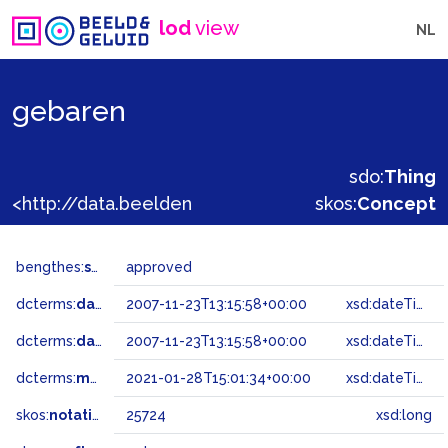
lod
view
NL
gebaren
sdo:
Thing
<http://data.beeldengeluid.nl/gtaa/25724>
skos:
Concept
bengthes:
status
approved
dcterms:
dateAccepted
2007-11-23T13:15:58+00:00
xsd:dateTime
dcterms:
dateSubmitted
2007-11-23T13:15:58+00:00
xsd:dateTime
dcterms:
modified
2021-01-28T15:01:34+00:00
xsd:dateTime
skos:
notation
25724
xsd:long