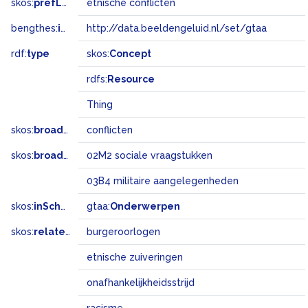
skos:
prefLabel
etnische conflicten
bengthes:
inSet
http://data.beeldengeluid.nl/set/gtaa
rdf:
type
skos:
Concept
rdfs:
Resource
Thing
skos:
broader
conflicten
skos:
broadMatch
02M2 sociale vraagstukken
03B4 militaire aangelegenheden
skos:
inScheme
gtaa:
Onderwerpen
skos:
related
burgeroorlogen
etnische zuiveringen
onafhankelijkheidsstrijd