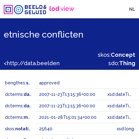
lod
view
NL
etnische conflicten
skos:
Concept
<http://data.beeldengeluid.nl/gtaa/25640>
sdo:
Thing
bengthes:
status
approved
dcterms:
dateAccepted
2007-11-23T13:15:36+00:00
xsd:dateTime
dcterms:
dateSubmitted
2007-11-23T13:15:36+00:00
xsd:dateTime
dcterms:
modified
2021-01-28T15:01:34+00:00
xsd:dateTime
skos:
notation
25640
xsd:long