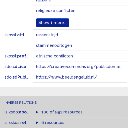
racisme
religieuze conflicten
Show
1 more...
skosxl:
altLabel
rassenstrijd
stammenoorlogen
skosxl:
prefLabel
etnische conflicten
sdo:
sdLicense
https://creativecommons.org/publicdomain/zero/1.0/
sdo:
sdPublisher
https://www.beeldengeluid.nl/
INVERSE RELATIONS
is
<sdo:
about
>
of
100 of 991 resources
is
<skos:
related
>
of
6 resources