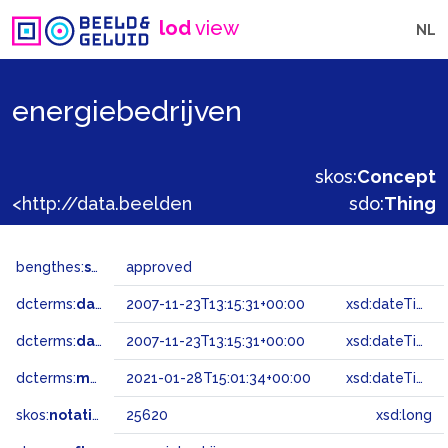
lod
view
NL
energiebedrijven
skos:
Concept
<http://data.beeldengeluid.nl/gtaa/25620>
sdo:
Thing
bengthes:
status
approved
dcterms:
dateAccepted
2007-11-23T13:15:31+00:00
xsd:dateTime
dcterms:
dateSubmitted
2007-11-23T13:15:31+00:00
xsd:dateTime
dcterms:
modified
2021-01-28T15:01:34+00:00
xsd:dateTime
skos:
notation
25620
xsd:long