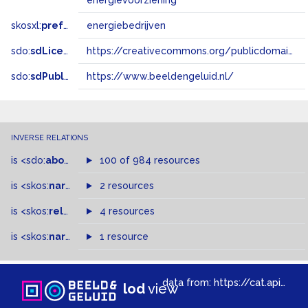
energievoorziening
skosxl:
prefLabel
energiebedrijven
sdo:
sdLicense
https://creativecommons.org/publicdomain/zero/1.0/
sdo:
sdPublisher
https://www.beeldengeluid.nl/
INVERSE RELATIONS
is
<sdo:
about
>
of
100 of 984 resources
is
<skos:
narrowMatch
2 resources
>
of
is
<skos:
related
>
of
4 resources
is
<skos:
narrower
>
1 resource
of
data from:
https://cat.apis.beeldengeluid.nl/sparql
lod
view