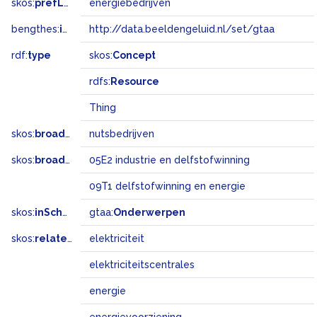
skos:
prefLabel
energiebedrijven
bengthes:
inSet
http://data.beeldengeluid.nl/set/gtaa
rdf:
type
skos:
Concept
rdfs:
Resource
Thing
skos:
broader
nutsbedrijven
skos:
broadMatch
05E2 industrie en delfstofwinning
09T1 delfstofwinning en energie
skos:
inScheme
gtaa:
Onderwerpen
skos:
related
elektriciteit
elektriciteitscentrales
energie