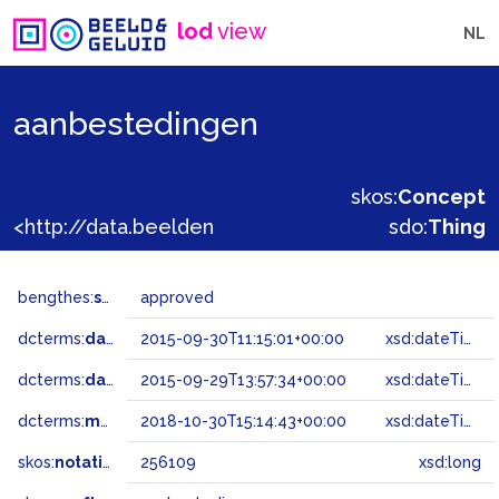
lod
view
NL
aanbestedingen
skos:
Concept
<http://data.beeldengeluid.nl/gtaa/256109>
sdo:
Thing
bengthes:
status
approved
dcterms:
dateAccepted
2015-09-30T11:15:01+00:00
xsd:dateTime
dcterms:
dateSubmitted
2015-09-29T13:57:34+00:00
xsd:dateTime
dcterms:
modified
2018-10-30T15:14:43+00:00
xsd:dateTime
skos:
notation
256109
xsd:long