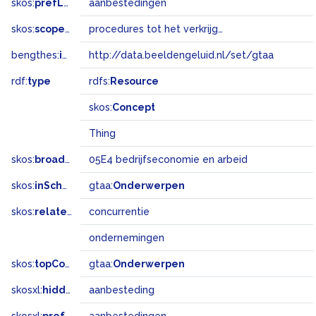
skos:
prefLabel
aanbestedingen
skos:
scopeNote
procedures tot het verkrijgen van prijsopgaven voor uitvoering of onderhoud van werken
bengthes:
inSet
http://data.beeldengeluid.nl/set/gtaa
rdf:
type
rdfs:
Resource
skos:
Concept
Thing
skos:
broadMatch
05E4 bedrijfseconomie en arbeid
skos:
inScheme
gtaa:
Onderwerpen
skos:
related
concurrentie
ondernemingen
skos:
topConceptOf
gtaa:
Onderwerpen
skosxl:
hiddenLabel
aanbesteding