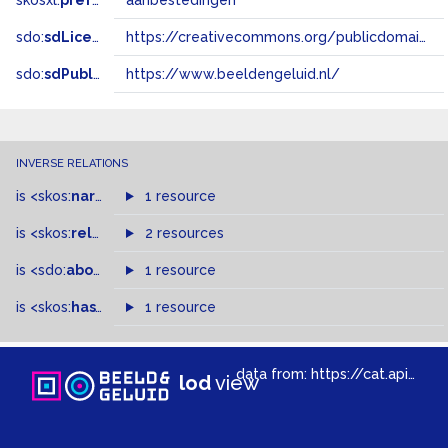
skosxl:
prefLabel
aanbestedingen
sdo:
sdLicense
https://creativecommons.org/publicdomain/zero/1.0/
sdo:
sdPublisher
https://www.beeldengeluid.nl/
INVERSE RELATIONS
is
<skos:
narrowMatch
1 resource
>
of
is
<skos:
related
>
of
2 resources
is
<sdo:
about
>
of
1 resource
is
<skos:
hasTopConcept
1 resource
>
of
data from:
https://cat.apis.beeldengeluid.nl/sparql
lod
view