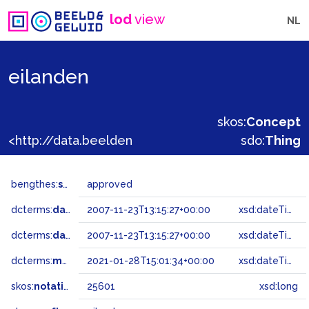
lod
view
NL
eilanden
skos:
Concept
<http://data.beeldengeluid.nl/gtaa/25601>
sdo:
Thing
bengthes:
status
approved
dcterms:
dateAccepted
2007-11-23T13:15:27+00:00
xsd:dateTime
dcterms:
dateSubmitted
2007-11-23T13:15:27+00:00
xsd:dateTime
dcterms:
modified
2021-01-28T15:01:34+00:00
xsd:dateTime
skos:
notation
25601
xsd:long