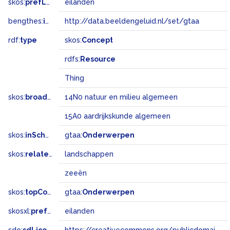
skos:
prefLabel
eilanden
bengthes:
inSet
http://data.beeldengeluid.nl/set/gtaa
rdf:
type
skos:
Concept
rdfs:
Resource
Thing
skos:
broadMatch
14N0 natuur en milieu algemeen
15A0 aardrijkskunde algemeen
skos:
inScheme
gtaa:
Onderwerpen
skos:
related
landschappen
zeeën
skos:
topConceptOf
gtaa:
Onderwerpen
skosxl:
prefLabel
eilanden