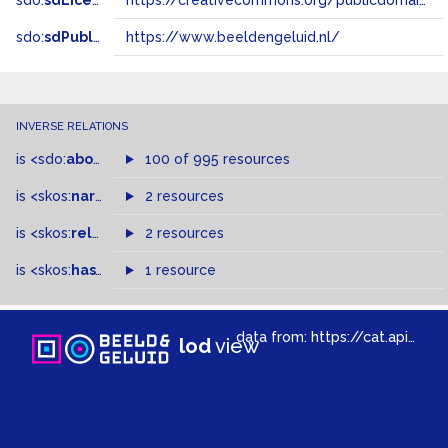
sdo:
sdLicense
https://creativecommons.org/publicdomain/zero/1.0/
sdo:
sdPublisher
https://www.beeldengeluid.nl/
INVERSE RELATIONS
is
<sdo:
about
>
of
100 of 995 resources
is
<skos:
narrowMatch
2 resources
>
of
is
<skos:
related
>
of
2 resources
is
<skos:
hasTopConcept
1 resource
>
of
data from:
https://cat.apis.beeldengeluid.nl/sparql
lod
view