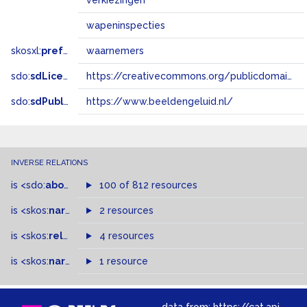
verkiezingen
wapeninspecties
skosxl:
prefLabel
waarnemers
sdo:
sdLicense
https://creativecommons.org/publicdomain/zero/1.0/
sdo:
sdPublisher
https://www.beeldengeluid.nl/
INVERSE RELATIONS
is
<sdo:
about
>
of
100 of 812 resources
is
<skos:
narrowMatch
2 resources
>
of
is
<skos:
related
>
of
4 resources
is
<skos:
narrower
>
1 resource
of
data from:
https://cat.apis.beeldengeluid.nl/sparql