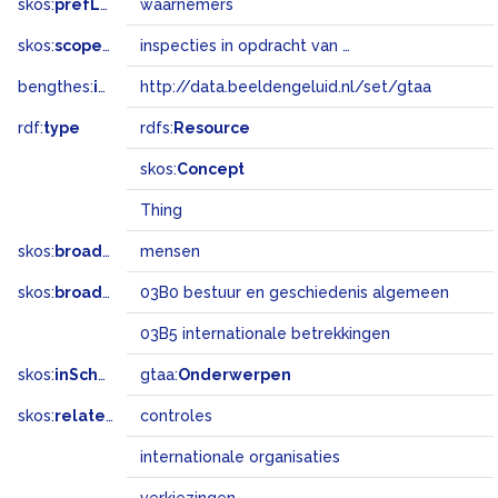
skos:
prefLabel
waarnemers
skos:
scopeNote
inspecties in opdracht van niet-militaire, internationale organisaties
bengthes:
inSet
http://data.beeldengeluid.nl/set/gtaa
rdf:
type
rdfs:
Resource
skos:
Concept
Thing
skos:
broader
mensen
skos:
broadMatch
03B0 bestuur en geschiedenis algemeen
03B5 internationale betrekkingen
skos:
inScheme
gtaa:
Onderwerpen
skos:
related
controles
internationale organisaties