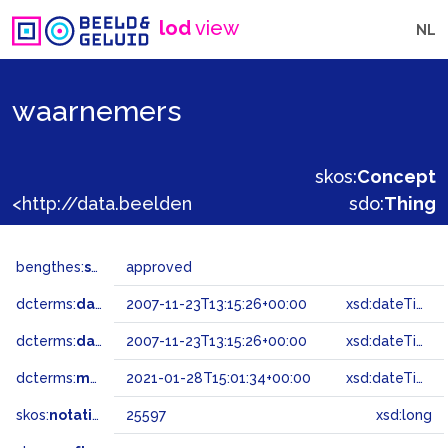
lod
view
NL
waarnemers
skos:
Concept
<http://data.beeldengeluid.nl/gtaa/25597>
sdo:
Thing
bengthes:
status
approved
dcterms:
dateAccepted
2007-11-23T13:15:26+00:00
xsd:dateTime
dcterms:
dateSubmitted
2007-11-23T13:15:26+00:00
xsd:dateTime
dcterms:
modified
2021-01-28T15:01:34+00:00
xsd:dateTime
skos:
notation
25597
xsd:long