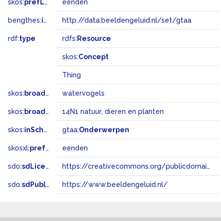
skos:
prefLabel
eenden
bengthes:
inSet
http://data.beeldengeluid.nl/set/gtaa
rdf:
type
rdfs:
Resource
skos:
Concept
Thing
skos:
broader
watervogels
skos:
broadMatch
14N1 natuur, dieren en planten
skos:
inScheme
gtaa:
Onderwerpen
skosxl:
prefLabel
eenden
sdo:
sdLicense
https://creativecommons.org/publicdomain/zero/1.0/
sdo:
sdPublisher
https://www.beeldengeluid.nl/