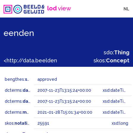
lod
view
NL
eenden
sdo:
Thing
<http://data.beeldengeluid.nl/gtaa/25591>
skos:
Concept
bengthes:
status
approved
dcterms:
dateAccepted
2007-11-23T13:15:24+00:00
xsd:dateTime
dcterms:
dateSubmitted
2007-11-23T13:15:24+00:00
xsd:dateTime
dcterms:
modified
2021-01-28T15:01:34+00:00
xsd:dateTime
skos:
notation
25591
xsd:long