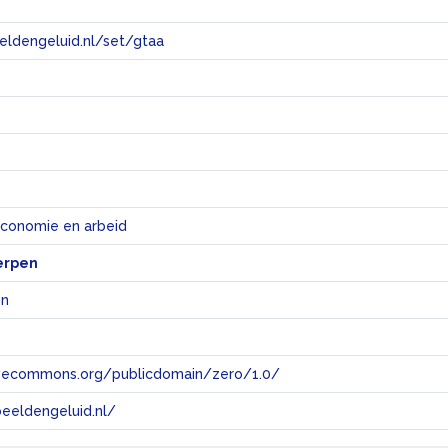
eeldengeluid.nl/set/gtaa
e
economie en arbeid
erpen
en
tivecommons.org/publicdomain/zero/1.0/
eeldengeluid.nl/