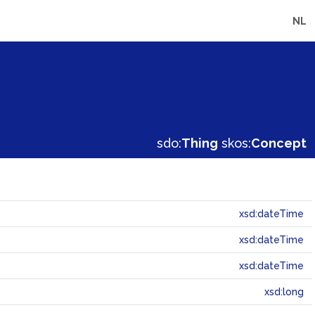
NL
sdo:
Thing
skos:
Concept
xsd:dateTime
xsd:dateTime
xsd:dateTime
xsd:long