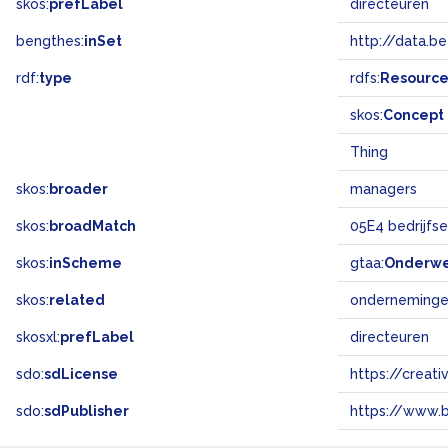
skos:
prefLabel
directeuren
bengthes:
inSet
http://data.b
rdf:
type
rdfs:
Resourc
skos:
Concept
Thing
skos:
broader
managers
skos:
broadMatch
05E4 bedrijfs
skos:
inScheme
gtaa:
Onderw
skos:
related
onderneming
skosxl:
prefLabel
directeuren
sdo:
sdLicense
https://crea
sdo:
sdPublisher
https://www.b