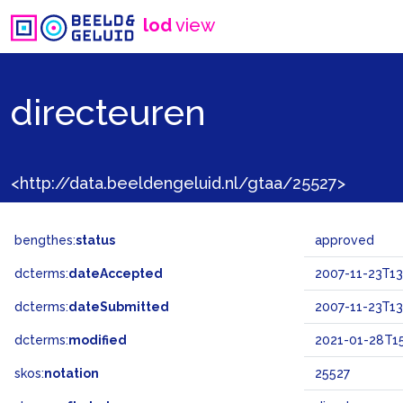
lod
view
directeuren
<http://data.beeldengeluid.nl/gtaa/25527>
bengthes:
status
approved
dcterms:
dateAccepted
2007-11-23T13
dcterms:
dateSubmitted
2007-11-23T13
dcterms:
modified
2021-01-28T15
skos:
notation
25527