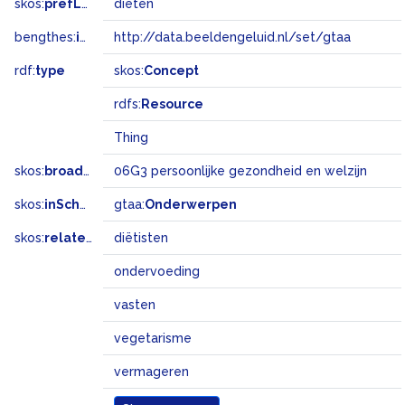
skos:
prefLabel
diëten
bengthes:
inSet
http://data.beeldengeluid.nl/set/gtaa
rdf:
type
skos:
Concept
rdfs:
Resource
Thing
skos:
broadMatch
06G3 persoonlijke gezondheid en welzijn
skos:
inScheme
gtaa:
Onderwerpen
skos:
related
diëtisten
ondervoeding
vasten
vegetarisme
vermageren