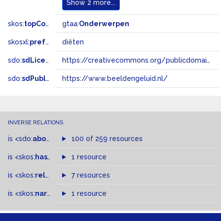
Show
2 more...
skos:
topConceptOf
gtaa:
Onderwerpen
skosxl:
prefLabel
diëten
sdo:
sdLicense
https://creativecommons.org/publicdomain/zero/1.0/
sdo:
sdPublisher
https://www.beeldengeluid.nl/
INVERSE RELATIONS
is
<sdo:
about
>
of
100 of 259 resources
is
<skos:
hasTopConcept
1 resource
>
of
is
<skos:
related
>
of
7 resources
is
<skos:
narrowMatch
1 resource
>
of