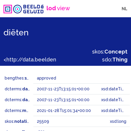
lod
view
NL
diëten
skos:
Concept
<http://data.beeldengeluid.nl/gtaa/25509>
sdo:
Thing
bengthes:
status
approved
dcterms:
dateAccepted
2007-11-23T13:15:01+00:00
xsd:dateTime
dcterms:
dateSubmitted
2007-11-23T13:15:01+00:00
xsd:dateTime
dcterms:
modified
2021-01-28T15:01:34+00:00
xsd:dateTime
skos:
notation
25509
xsd:long