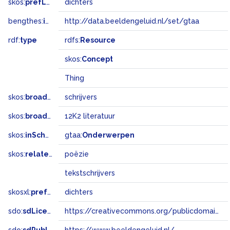
skos:
prefLabel
dichters
bengthes:
inSet
http://data.beeldengeluid.nl/set/gtaa
rdf:
type
rdfs:
Resource
skos:
Concept
Thing
skos:
broader
schrijvers
skos:
broadMatch
12K2 literatuur
skos:
inScheme
gtaa:
Onderwerpen
skos:
related
poëzie
tekstschrijvers
skosxl:
prefLabel
dichters
sdo:
sdLicense
https://creativecommons.org/publicdomain/zero/1.0/