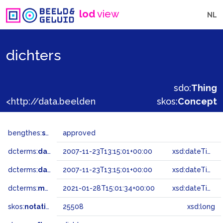
lod
view
NL
dichters
sdo:
Thing
<http://data.beeldengeluid.nl/gtaa/25508>
skos:
Concept
bengthes:
status
approved
dcterms:
dateAccepted
2007-11-23T13:15:01+00:00
xsd:dateTime
dcterms:
dateSubmitted
2007-11-23T13:15:01+00:00
xsd:dateTime
dcterms:
modified
2021-01-28T15:01:34+00:00
xsd:dateTime
skos:
notation
25508
xsd:long