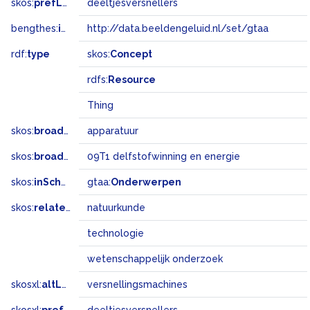
skos:
prefLabel
deeltjesversnellers
bengthes:
inSet
http://data.beeldengeluid.nl/set/gtaa
rdf:
type
skos:
Concept
rdfs:
Resource
Thing
skos:
broader
apparatuur
skos:
broadMatch
09T1 delfstofwinning en energie
skos:
inScheme
gtaa:
Onderwerpen
skos:
related
natuurkunde
technologie
wetenschappelijk onderzoek
skosxl:
altLabel
versnellingsmachines