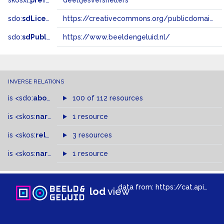
skosxl:
prefLabel
deeltjesversnellers
sdo:
sdLicense
https://creativecommons.org/publicdomain/zero/1.0/
sdo:
sdPublisher
https://www.beeldengeluid.nl/
INVERSE RELATIONS
is
<sdo:
about
>
of
100 of 112 resources
is
<skos:
narrowMatch
1 resource
>
of
is
<skos:
related
>
of
3 resources
is
<skos:
narrower
>
1 resource
of
data from:
https://cat.apis.beeldengeluid.nl/sparql
lod
view