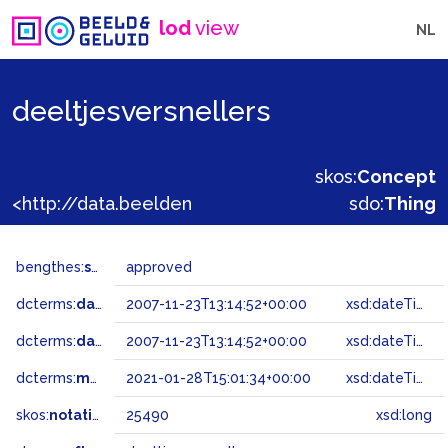
lod
view
NL
deeltjesversnellers
skos:
Concept
<http://data.beeldengeluid.nl/gtaa/25490>
sdo:
Thing
bengthes:
status
approved
dcterms:
dateAccepted
2007-11-23T13:14:52+00:00
xsd:dateTime
dcterms:
dateSubmitted
2007-11-23T13:14:52+00:00
xsd:dateTime
dcterms:
modified
2021-01-28T15:01:34+00:00
xsd:dateTime
skos:
notation
25490
xsd:long