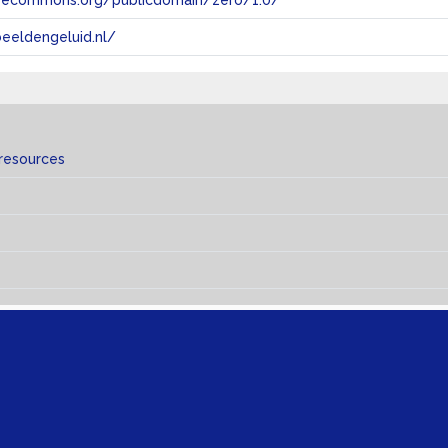
tivecommons.org/publicdomain/zero/1.0/
eeldengeluid.nl/
 resources