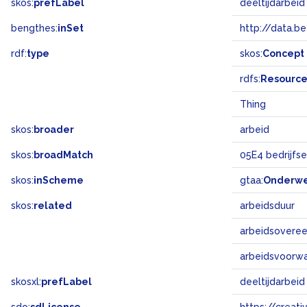
skos:
prefLabel
deeltijdarbeid
bengthes:
inSet
http://data.b
rdf:
type
skos:
Concept
rdfs:
Resourc
Thing
skos:
broader
arbeid
skos:
broadMatch
05E4 bedrijfs
skos:
inScheme
gtaa:
Onderw
skos:
related
arbeidsduur
arbeidsovere
arbeidsvoorw
skosxl:
prefLabel
deeltijdarbeid