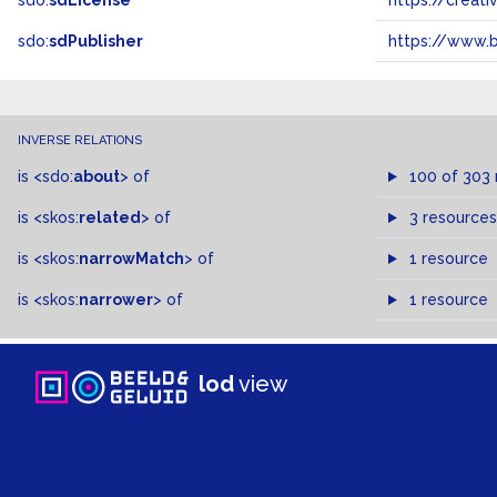
sdo:
sdLicense
https://crea
sdo:
sdPublisher
https://www.b
INVERSE RELATIONS
is
<sdo:
about
>
of
100 of 303
is
<skos:
related
>
of
3 resources
is
<skos:
narrowMatch
>
of
1 resource
is
<skos:
narrower
>
of
1 resource
lod
view