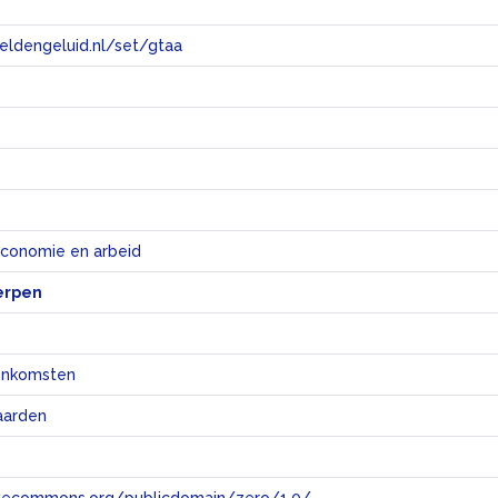
eeldengeluid.nl/set/gtaa
e
economie en arbeid
erpen
enkomsten
aarden