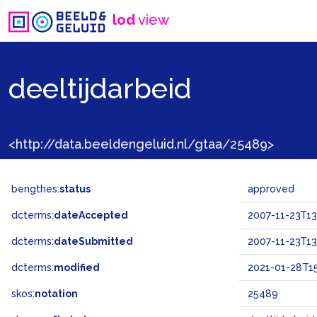
lod
view
deeltijdarbeid
<http://data.beeldengeluid.nl/gtaa/25489>
bengthes:
status
approved
dcterms:
dateAccepted
2007-11-23T13
dcterms:
dateSubmitted
2007-11-23T13
dcterms:
modified
2021-01-28T15
skos:
notation
25489