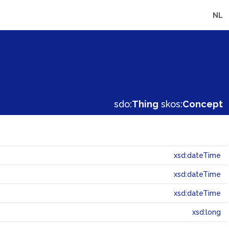
NL
sdo:
Thing
skos:
Concept
xsd:dateTime
xsd:dateTime
xsd:dateTime
xsd:long