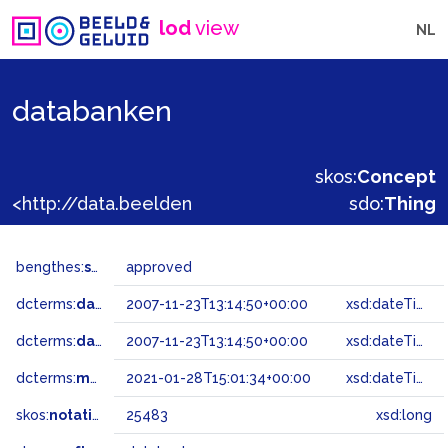
lod
view
NL
databanken
skos:
Concept
<http://data.beeldengeluid.nl/gtaa/25483>
sdo:
Thing
bengthes:
status
approved
dcterms:
dateAccepted
2007-11-23T13:14:50+00:00
xsd:dateTime
dcterms:
dateSubmitted
2007-11-23T13:14:50+00:00
xsd:dateTime
dcterms:
modified
2021-01-28T15:01:34+00:00
xsd:dateTime
skos:
notation
25483
xsd:long