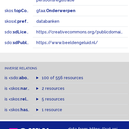
persoonsregistratie
skos:
topConceptOf
gtaa:
Onderwerpen
skosxl:
prefLabel
databanken
sdo:
sdLicense
https://creativecommons.org/publicdomain/zero/1.0/
sdo:
sdPublisher
https://www.beeldengeluid.nl/
INVERSE RELATIONS
is
<sdo:
about
>
of
100 of 556 resources
is
<skos:
narrowMatch
2 resources
>
of
is
<skos:
related
>
of
5 resources
is
<skos:
hasTopConcept
1 resource
>
of
data from:
https://cat.apis.beeldengeluid.nl/sparql