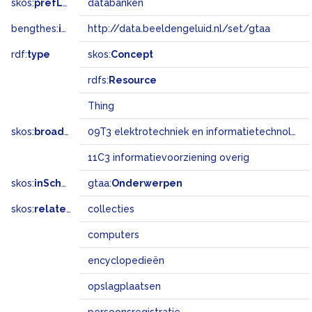
skos:
prefLabel
databanken
bengthes:
inSet
http://data.beeldengeluid.nl/set/gtaa
rdf:
type
skos:
Concept
rdfs:
Resource
Thing
skos:
broadMatch
09T3 elektrotechniek en informatietechnologie
11C3 informatievoorziening overig
skos:
inScheme
gtaa:
Onderwerpen
skos:
related
collecties
computers
encyclopedieën
opslagplaatsen