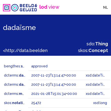
lod
view
NL
dadaïsme
sdo:
Thing
<http://data.beeldengeluid.nl/gtaa/25472>
skos:
Concept
bengthes:
status
approved
dcterms:
dateAccepted
2007-11-23T13:14:47+00:00
xsd:dateTime
dcterms:
dateSubmitted
2007-11-23T13:14:47+00:00
xsd:dateTime
dcterms:
modified
2021-01-28T15:01:34+00:00
xsd:dateTime
skos:
notation
25472
xsd:long