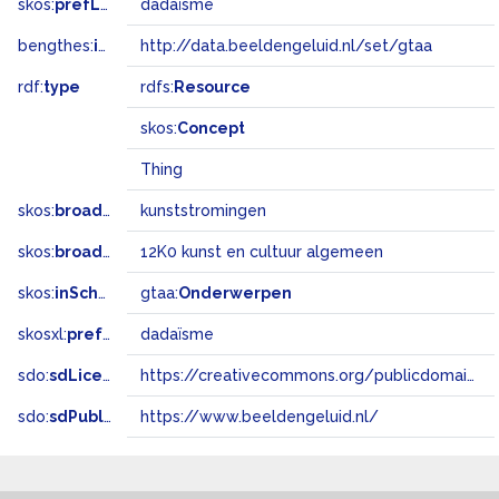
skos:
prefLabel
dadaïsme
bengthes:
inSet
http://data.beeldengeluid.nl/set/gtaa
rdf:
type
rdfs:
Resource
skos:
Concept
Thing
skos:
broader
kunststromingen
skos:
broadMatch
12K0 kunst en cultuur algemeen
skos:
inScheme
gtaa:
Onderwerpen
skosxl:
prefLabel
dadaïsme
sdo:
sdLicense
https://creativecommons.org/publicdomain/zero/1.0/
sdo:
sdPublisher
https://www.beeldengeluid.nl/