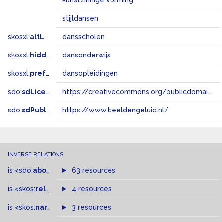
kunstzinnige vorming
stijldansen
skosxl:
altLabel
dansscholen
skosxl:
hiddenLabel
dansonderwijs
skosxl:
prefLabel
dansopleidingen
sdo:
sdLicense
https://creativecommons.org/publicdomain/zero/1.0/
sdo:
sdPublisher
https://www.beeldengeluid.nl/
INVERSE RELATIONS
is
<sdo:
about
>
of
63 resources
is
<skos:
related
>
of
4 resources
is
<skos:
narrowMatch
3 resources
>
of