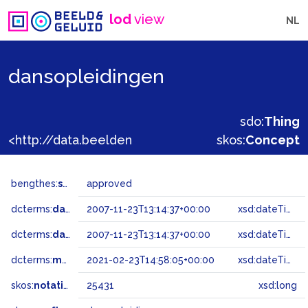
lod
view
NL
dansopleidingen
sdo:
Thing
<http://data.beeldengeluid.nl/gtaa/25431>
skos:
Concept
bengthes:
status
approved
dcterms:
dateAccepted
2007-11-23T13:14:37+00:00
xsd:dateTime
dcterms:
dateSubmitted
2007-11-23T13:14:37+00:00
xsd:dateTime
dcterms:
modified
2021-02-23T14:58:05+00:00
xsd:dateTime
skos:
notation
25431
xsd:long