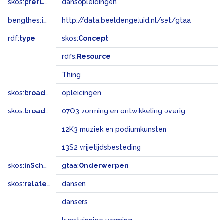
skos:
prefLabel
dansopleidingen
bengthes:
inSet
http://data.beeldengeluid.nl/set/gtaa
rdf:
type
skos:
Concept
rdfs:
Resource
Thing
skos:
broader
opleidingen
skos:
broadMatch
07O3 vorming en ontwikkeling overig
12K3 muziek en podiumkunsten
13S2 vrijetijdsbesteding
skos:
inScheme
gtaa:
Onderwerpen
skos:
related
dansen
dansers