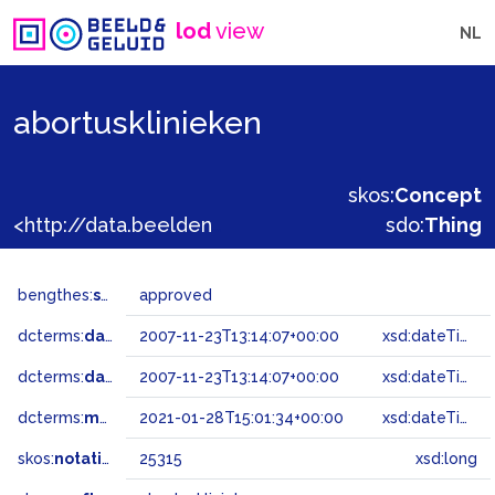
lod
view
NL
abortusklinieken
skos:
Concept
<http://data.beeldengeluid.nl/gtaa/25315>
sdo:
Thing
bengthes:
status
approved
dcterms:
dateAccepted
2007-11-23T13:14:07+00:00
xsd:dateTime
dcterms:
dateSubmitted
2007-11-23T13:14:07+00:00
xsd:dateTime
dcterms:
modified
2021-01-28T15:01:34+00:00
xsd:dateTime
skos:
notation
25315
xsd:long