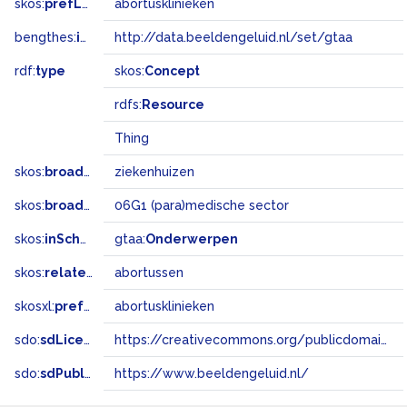
skos:
prefLabel
abortusklinieken
bengthes:
inSet
http://data.beeldengeluid.nl/set/gtaa
rdf:
type
skos:
Concept
rdfs:
Resource
Thing
skos:
broader
ziekenhuizen
skos:
broadMatch
06G1 (para)medische sector
skos:
inScheme
gtaa:
Onderwerpen
skos:
related
abortussen
skosxl:
prefLabel
abortusklinieken
sdo:
sdLicense
https://creativecommons.org/publicdomain/zero/1.0/
sdo:
sdPublisher
https://www.beeldengeluid.nl/