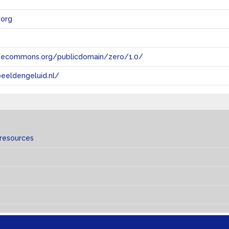
org
tivecommons.org/publicdomain/zero/1.0/
eeldengeluid.nl/
 resources