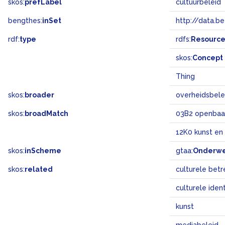
skos:
prefLabel
cultuurbeleid
bengthes:
inSet
http://data.b
rdf:
type
rdfs:
Resourc
skos:
Concept
Thing
skos:
broader
overheidsbele
skos:
broadMatch
03B2 openbaa
12K0 kunst en
skos:
inScheme
gtaa:
Onderw
skos:
related
culturele betr
culturele ident
kunst