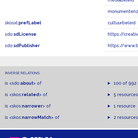
mediabeleid
monumentenz
skosxl:
prefLabel
cultuurbeleid
sdo:
sdLicense
https://crea
sdo:
sdPublisher
https://www.b
INVERSE RELATIONS
is
<sdo:
about
>
of
100 of 992
is
<skos:
related
>
of
5 resources
is
<skos:
narrower
>
of
1 resource
is
<skos:
narrowMatch
>
of
2 resources