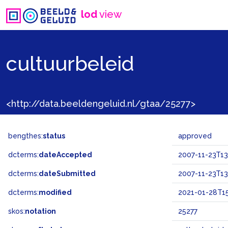
lod
view
cultuurbeleid
<http://data.beeldengeluid.nl/gtaa/25277>
bengthes:
status
approved
dcterms:
dateAccepted
2007-11-23T13
dcterms:
dateSubmitted
2007-11-23T13
dcterms:
modified
2021-01-28T15
skos:
notation
25277