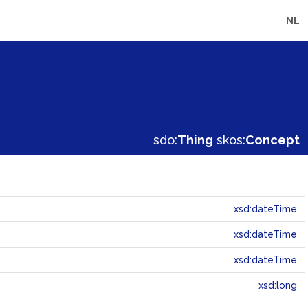
NL
sdo:
Thing
skos:
Concept
xsd:dateTime
xsd:dateTime
xsd:dateTime
xsd:long