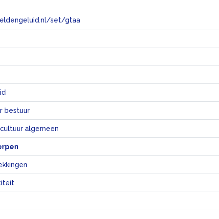
eeldengeluid.nl/set/gtaa
e
id
r bestuur
 cultuur algemeen
erpen
ekkingen
iteit