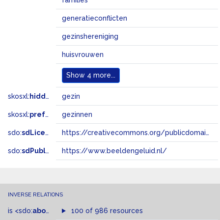
families
generatieconflicten
gezinshereniging
huisvrouwen
Show
4 more...
skosxl:
hiddenLabel
gezin
skosxl:
prefLabel
gezinnen
sdo:
sdLicense
https://creativecommons.org/publicdomain/zero/1.0/
sdo:
sdPublisher
https://www.beeldengeluid.nl/
INVERSE RELATIONS
is
<sdo:
about
>
of
100 of 986 resources