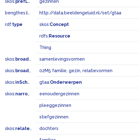
skos:
prefLabel
gezinnen
bengthes:
inSet
http://data.beeldengeluid.nl/set/gtaa
rdf:
type
skos:
Concept
rdfs:
Resource
Thing
skos:
broader
samenlevingsvormen
skos:
broadMatch
02M5 familie, gezin, relatievormen
skos:
inScheme
gtaa:
Onderwerpen
skos:
narrower
eenoudergezinnen
pleeggezinnen
stiefgezinnen
skos:
related
dochters