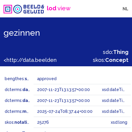
lod
view
NL
gezinnen
sdo:
Thing
<http://data.beeldengeluid.nl/gtaa/25276>
skos:
Concept
bengthes:
status
approved
dcterms:
dateAccepted
2007-11-23T13:13:57+00:00
xsd:dateTime
dcterms:
dateSubmitted
2007-11-23T13:13:57+00:00
xsd:dateTime
dcterms:
modified
2025-07-24T08:37:44+00:00
xsd:dateTime
skos:
notation
25276
xsd:long