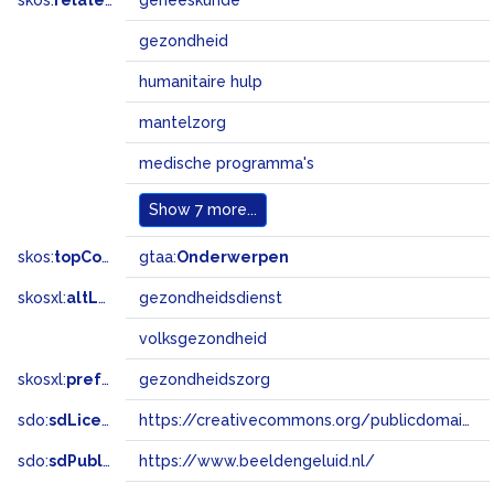
skos:
related
geneeskunde
gezondheid
humanitaire hulp
mantelzorg
medische programma's
Show
7 more...
skos:
topConceptOf
gtaa:
Onderwerpen
skosxl:
altLabel
gezondheidsdienst
volksgezondheid
skosxl:
prefLabel
gezondheidszorg
sdo:
sdLicense
https://creativecommons.org/publicdomain/zero/1.0/
sdo:
sdPublisher
https://www.beeldengeluid.nl/