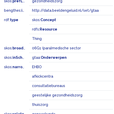
skos:
prefLabel
gezondheidszorg
bengthes:
inSet
http://data.beeldengeluid.nl/set/gtaa
rdf:
type
skos:
Concept
rdfs:
Resource
Thing
skos:
broadMatch
06G1 (para)medische sector
skos:
inScheme
gtaa:
Onderwerpen
skos:
narrower
EHBO
afkickcentra
consultatiebureaus
geestelijke gezondheidszorg
thuiszorg