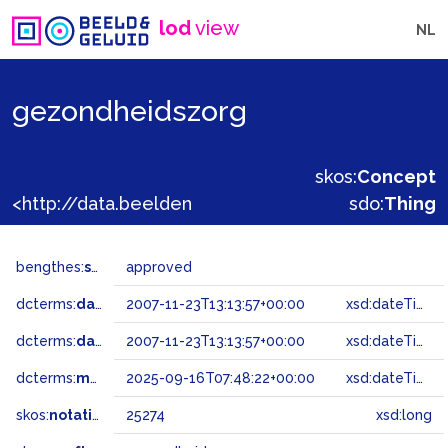
lod
view
NL
gezondheidszorg
skos:
Concept
<http://data.beeldengeluid.nl/gtaa/25274>
sdo:
Thing
bengthes:
status
approved
dcterms:
dateAccepted
2007-11-23T13:13:57+00:00
xsd:dateTime
dcterms:
dateSubmitted
2007-11-23T13:13:57+00:00
xsd:dateTime
dcterms:
modified
2025-09-16T07:48:22+00:00
xsd:dateTime
skos:
notation
25274
xsd:long